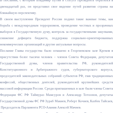
В Послании, с которым Владимир Путин в статусе Президента обратился в
двенадцатый раз, он представил свое видение путей развития страны на
ближайшую перспективу.
В своем выступлении Президент России поднял такие важные темы, как
борьба с международным терроризмом, проведение честных и прозрачных
выборов в Государственную думу, контроль за государственными закупками,
снижение дефицита бюджета, поддержка социально-ориентированных
некоммерческих организаций и другие актуальные вопросы.
Послание Главы государства было оглашено в Георгиевском зале Кремля в
присутствии более тысячи человек – членов Совета Федерации, депутатов
Государственной думы, членов правительства РФ, руководителей
Конституционного и Арбитражного судов, губернаторского корпуса,
председателей законодательных собраний субъектов РФ, глав традиционных
конфессий, общественных деятелей, руководителей крупнейших средств
массовой информации России. Среди приглашенных в зале были члены Совета
Федерации ФС РФ Таймураз Мамсуров и Александр Тотоонов, депутаты
Государственной думы ФС РФ Зураб Макиев, Роберт Кочиев, Казбек Тайсаев,
Председатель Парламента РСО-Алания Алексей Мачнев.