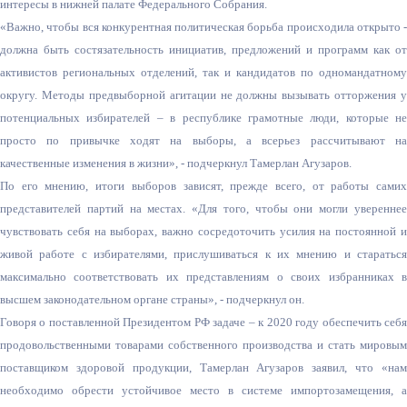
интересы в нижней палате Федерального Собрания.
«Важно, чтобы вся конкурентная политическая борьба происходила открыто -
должна быть состязательность инициатив, предложений и программ как от
активистов региональных отделений, так и кандидатов по одномандатному
округу. Методы предвыборной агитации не должны вызывать отторжения у
потенциальных избирателей – в республике грамотные люди, которые не
просто по привычке ходят на выборы, а всерьез рассчитывают на
качественные изменения в жизни», - подчеркнул Тамерлан Агузаров.
По его мнению, итоги выборов зависят, прежде всего, от работы самих
представителей партий на местах. «Для того, чтобы они могли увереннее
чувствовать себя на выборах, важно сосредоточить усилия на постоянной и
живой работе с избирателями, прислушиваться к их мнению и стараться
максимально соответствовать их представлениям о своих избранниках в
высшем законодательном органе страны», - подчеркнул он.
Говоря о поставленной Президентом РФ задаче – к 2020 году обеспечить себя
продовольственными товарами собственного производства и стать мировым
поставщиком здоровой продукции, Тамерлан Агузаров заявил, что «нам
необходимо обрести устойчивое место в системе импортозамещения, а