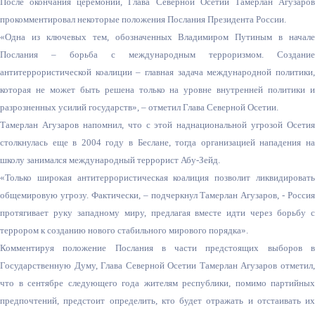
После окончания церемонии, Глава Северной Осетии Тамерлан Агузаров
прокомментировал некоторые положения Послания Президента России.
«Одна из ключевых тем, обозначенных Владимиром Путиным в начале
Послания – борьба с международным терроризмом. Создание
антитеррористической коалиции – главная задача международной политики,
которая не может быть решена только на уровне внутренней политики и
разрозненных усилий государств», – отметил Глава Северной Осетии.
Тамерлан Агузаров напомнил, что с этой наднациональной угрозой Осетия
столкнулась еще в 2004 году в Беслане, тогда организацией нападения на
школу занимался международный террорист Абу-Зейд.
«Только широкая антитеррористическая коалиция позволит ликвидировать
общемировую угрозу. Фактически, – подчеркнул Тамерлан Агузаров, - Россия
протягивает руку западному миру, предлагая вместе идти через борьбу с
террором к созданию нового стабильного мирового порядка».
Комментируя положение Послания в части предстоящих выборов в
Государственную Думу, Глава Северной Осетии Тамерлан Агузаров отметил,
что в сентябре следующего года жителям республики, помимо партийных
предпочтений, предстоит определить, кто будет отражать и отстаивать их