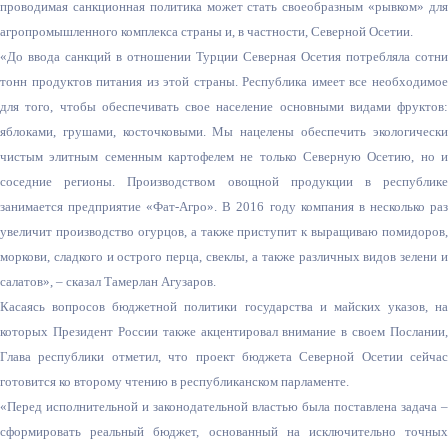
проводимая санкционная политика может стать своеобразным «рывком» для
агропромышленного комплекса страны и, в частности, Северной Осетии.
«До ввода санкций в отношении Турции Северная Осетия потребляла сотни
тонн продуктов питания из этой страны. Республика имеет все необходимое
для того, чтобы обеспечивать свое население основными видами фруктов:
яблоками, грушами, косточковыми. Мы нацелены обеспечить экологически
чистым элитным семенным картофелем не только Северную Осетию, но и
соседние регионы. Производством овощной продукции в республике
занимается предприятие «Фат-Агро». В 2016 году компания в несколько раз
увеличит производство огурцов, а также приступит к выращиваю помидоров,
моркови, сладкого и острого перца, свеклы, а также различных видов зелени и
салатов», – сказал Тамерлан Агузаров.
Касаясь вопросов бюджетной политики государства и майских указов, на
которых Президент России также акцентировал внимание в своем Послании,
Глава республики отметил, что проект бюджета Северной Осетии сейчас
готовится ко второму чтению в республиканском парламенте.
«Перед исполнительной и законодательной властью была поставлена задача –
сформировать реальный бюджет, основанный на исключительно точных