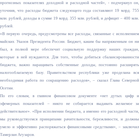
прогнозных показателях доходной и расходной частей», - подчеркнул он,
уточнив, что расходы бюджета следующего года составляют 19 млрд. 755
млн. рублей, доходы в сумме 19 млрд. 355 млн. рублей, и дефицит – 400 млн.
рублей.
«В первую очередь, предусмотрены все расходы, связанные с исполнением
майских Указов Президента России. Бюджет, каким бы напряженным он ни
был, в полной мере обеспечит социальную поддержку наших граждан,
которые в ней нуждаются. Для того, чтобы добиться сбалансированности
бюджета, важно наращивать собственные доходы, постоянно расширять
налогооблагаемую базу. Правительством республики уже проделана вся
необходимая работа по сокращению расходов», – сказал Глава Северной
Осетии.
По его словам, в главном финансовом документе «нет дутых цифр и
эфемерных показателей – никто не собирается выдавать желаемое за
действительное». «При исполнении бюджета, а именно его расходной части,
мы руководствуемся принципами рачительности, бережливости, и должны
умело и эффективно распоряжаться финансовыми средствами», – заключил
Тамерлан Агузаров.