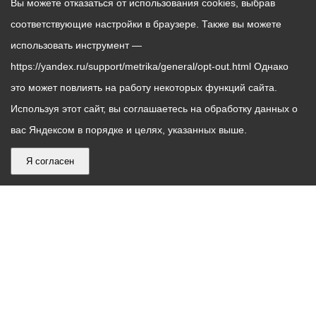
Вы можете отказаться от использования cookies, выбрав
соответствующие настройки в браузере. Также вы можете
использовать инструмент —
https://yandex.ru/support/metrika/general/opt-out.html Однако
это может повлиять на работу некоторых функций сайта.
Используя этот сайт, вы соглашаетесь на обработку данных о
вас Яндексом в порядке и целях, указанных выше.
Я согласен
График
С понедельника по пятницу – с 9.00 до 18.00