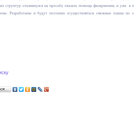
их структур откликнулся на просьбу оказать помощь филармонии, и уже в пр
рева. Разработаны и будут поэтапно осуществляться смежные планы по 
ный контроль
Выборы 2026
иску
ься…