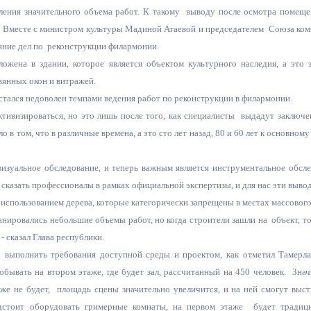
з
вления значительного объема работ. К такому выводу после осмотра поме
ия, постановления
Кадровая политика
. Вместе с министром культуры Мадиной Атаевой и председателем Союза ко
яние дел по реконструкции филармонии.
ертиза НПА
Контактная информация
ожена в здании, которое является объектом культурного наследия, а это з
ельности органов
Списки граждан, состоящих на
вянных окон и витражей.
амоуправления
учете в качестве нуждающихся 
стался недоволен темпами ведения работ по реконструкции в филармонии.
улучшении жилищных условий п
ктивизироваться, но это лишь после того, как специалисты выдадут заключ
г. Владикавказ
о в том, что в различные времена, а это сто лет назад, 80 и 60 лет к основн
визуальное обследование, и теперь важным является инструментальное обсл
сказать профессионалы в рамках официальной экспертизы, и для нас эти выво
анные
Общественное обсуждение
 использованием дерева, которые категорически запрещены в местах массового
документов стратегического
нировались небольшие объемы работ, но когда строители зашли на объект, то
планирования
- сказал Глава республики.
 выполнить требования доступной среды и проектом, как отметил Тамерл
 о результатах
Порядок обжалования решений 
обывать на втором этаже, где будет зал, рассчитанный на 450 человек. Зна
действий органов местного
же не будет, площадь сцены значительно увеличится, и на ней смогут выст
самоуправления
дстоит оборудовать гримерные комнаты, на первом этаже будет традиц