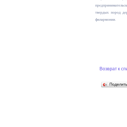
предпринимательск
твердых пород де
Муниципаль
филармонии.
Возврат к сп
Поделит