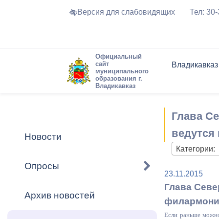
Версия для слабовидящих
Тел: 30
Официальный
сайт
Владикавказ
муниципального
образования г.
Владикавказ
Общие свед
Структура
Интернет-п
Председате
Структура
Новости
Реестры ма
Глава С
Устав город
Торги и Кон
расписание
Обратная с
Комиссии
Новостная 
Актуально
ведутся
Новости
Города-поб
Категории:
Программа
Противодей
Достоприме
Опросы
23.11.2015
Владикавка
Формы обра
График при
Глава Севе
принимаемы
Архив новостей
Презентаци
рассмотрен
филармон
городского 
Если раньше можно