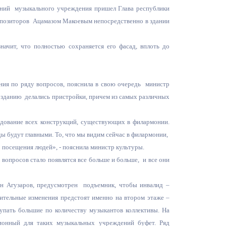
щений музыкального учреждения пришел Глава республики
Противодействие коррупции
мпозиторов Ацамазом Макоевым непосредственно в здании
Градостроительная деятельность
начит, что полностью сохраняется его фасад, вплоть до
Формирование комфортной
в
городской среды
о
ения по ряду вопросов, пояснила в свою очередь министр
Бюджет для граждан
ому зданию делались пристройки, причем из самых различных
Пространственные сведения
едование всех конструкций, существующих в филармонии.
ды будут главными. То, что мы видим сейчас в филармонии,
Гражданская оборона в
 посещения людей», - пояснила министр культуры.
чрезвычайных ситуациях
 вопросов стало появлятся все больше и больше, и все они
Незаконное строительство
ан Агузаров, предусмотрен подъемник, чтобы инвалид –
и
Информация финансового
чительные изменения предстоят именно на втором этаже –
органа
упать большие по количеству музыкантов коллективы. На
ионный для таких музыкальных учреждений буфет. Ряд