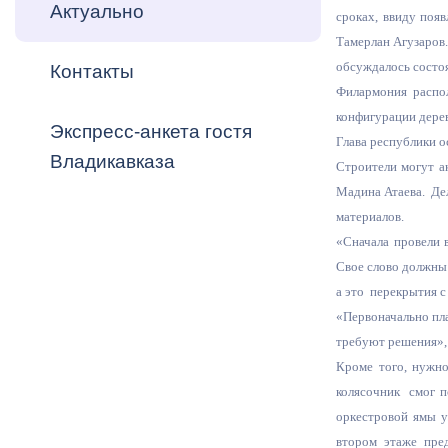
Владикавка
Актуально
сроках, ввиду поя
Распоряжен
Тамерлан Агузаров
обсуждалось состо
Контакты
ОРВ и эксп
Филармония распол
Оценка деят
конфигурации дере
Экспресс-анкета гостя
местного с
Глава республики о
Владикавказа
Строители могут а
Мадина Атаева. Дел
материалов.
«Сначала провели 
Свое слово должны 
Открытые д
а это перекрытия с
«Первоначально пла
требуют решения», 
Кроме того, нужно
Информация
колясочник смог п
проверок
оркестровой ямы у
втором этаже пре