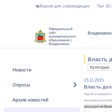
Версия для слабовидящих
Тел: 30
Официальный
сайт
Владикавказ
муниципального
образования г.
Владикавказ
Общие свед
Структура
Интернет-п
Председате
Структура
Новости
Реестры ма
Власть 
Устав город
Торги и Кон
расписание
Обратная с
Комиссии
Новостная 
Актуально
Категории:
Новости
Города-поб
Программа
Противодей
23.11.2015
Достоприме
Опросы
Власть дол
Владикавка
Формы обра
График при
Одной из приоритет
принимаемы
Архив новостей
матерями республи
Презентаци
рассмотрен
председателя Прави
городского 