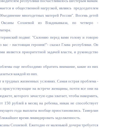
уководителем республики посчастливилось шестерым мамам.
Противодействие коррупции
мается и общественной нагрузкой, являясь председателем
Объединение многодетных матерей России". Восемь детей
Градостроительная деятельность
Оксаны Сохиевой из Владикавказа, по четверо -
лагира.
Формирование комфортной
теринский подвиг. "Склоняю перед вами голову и говорю
в
городской среды
вас - настоящая героиня!"- сказал Глава республики. Он
о
ми является приоритетной задачей власти, и руководство
Бюджет для граждан
роблемы еще необходимо обратить внимание, какие из них
Пространственные сведения
азаться каждой из них.
Гражданская оборона в
ет в трудных жизненных условиях. Самая острая проблема -
чрезвычайных ситуациях
 и присутствующие на встрече женщины, почти все они на
джете, которого зачастую едва хватает, чтобы накормить,
Незаконное строительство
т 150 рублей в месяц на ребенка, никак не способствует
 текущего года выплаты вообще приостановились. Тамерлан
и
Информация финансового
в ближайшее время ликвидировать задолженность.
органа
 Оксаны Сохиевой. Ежегодно ее маленькой дочери требуется