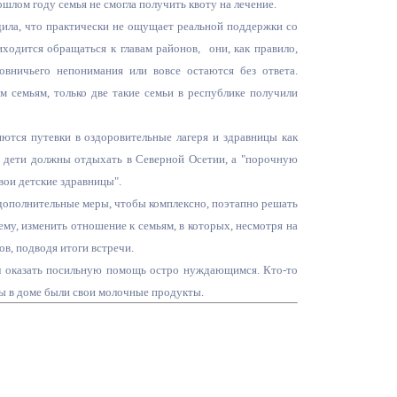
шлом году семья не смогла получить квоту на лечение.
Бесплатная юридическая помощь
ила, что практически не ощущает реальной поддержки со
ходится обращаться к главам районов, они, как правило,
вничьего непонимания или вовсе остаются без ответа.
 семьям, только две такие семьи в республике получили
ются путевки в оздоровительные лагеря и здравницы как
ши дети должны отдыхать в Северной Осетии, а "порочную
вои детские здравницы".
дополнительные меры, чтобы комплексно, поэтапно решать
у, изменить отношение к семьям, в которых, несмотря на
ов, подводя итоги встречи.
л оказать посильную помощь остро нуждающимся. Кто-то
абы в доме были свои молочные продукты.