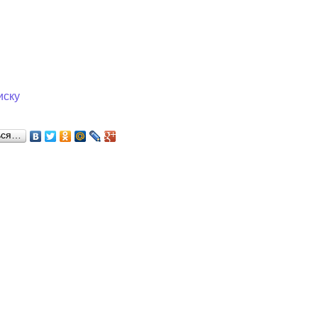
иску
ься…