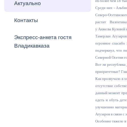
Из более чем 18 ты
Владикавка
Актуально
Распоряжен
Среди них - Альби
Северо-Осетинског
Контакты
ОРВ и эксп
растит Валентин
у Анжелы Куловой 
Оценка деят
Тамерлан Агузаров
Экспресс-анкета гостя
местного с
огромное спасибо з
Владикавказа
подчеркнул, что п
Северной Осетии го
Все ли республика
приоритетные? Глав
Открытые д
Как прозвучало в х
отсутствие собств
данный момент прож
одеть и обуть дете
улучшению материал
Информация
Агузаров в связи с
проверок
Особенно тяжело в 