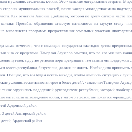
ация в условиях столичных клиник. Это - немалые материальные затраты. В про
о стороны муниципальных властей, почти каждая многодетная мама подтверд
ласти. Как отметила Альбина Дзоблаева, которой по долгу службы часто при
ный контроль
Выборы 2026
контакт. Просьбы, обращения зачастую натыкаются на глухую стену чино
 не выполняется программа предоставления земельных участков многодетным
ди мамы отметили, что с помощью государства ежегодно детям предоставля
 так и за ее пределами. Тамерлан Агузаров заметил, что по его мнению на
ления путевок в другие регионы пора прекращать, тем самым мы поддержим с
ям власть республики, безусловно, должна помогать. Необходимо принимать 
ей. Обещаю, что мы будем искать выходы, чтобы изменить ситуацию к лучшем
кие условия, воспитываются трое и более детей", - заключил Тамерлан Агузар
также заручились поддержкой руководителя республики, который пообеща
ые материалы на возведение жилья, у кого-то в хозяйстве появится корова, д
етей Ардонский район
 3 детей Алагирский район
 детей, Ардонский район