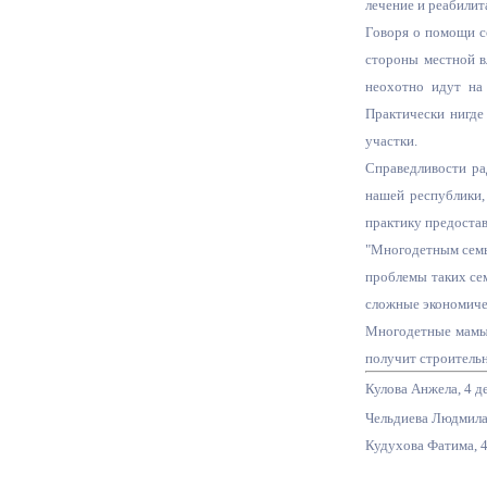
лечение и реабилит
Говоря о помощи с
стороны местной в
Муниципаль
неохотно идут на 
Практически нигде
участки.
Справедливости ра
нашей республики,
практику предостав
"Многодетным семь
проблемы таких сем
сложные экономичес
Многодетные мамы 
получит строительн
Кулова Анжела, 4 д
Чельдиева Людмила,
Кудухова Фатима, 4