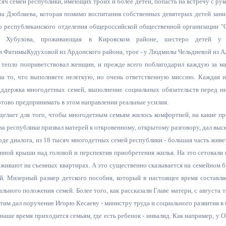
сяч семей республики, имеющих троих и более детей, попасть на встречу с р
з
ия, постановления
Кадровая политика
на Дзоблаева, которая помимо воспитания собственных девятерых детей зани
о республиканского отделения общероссийской общественной организации "
ертиза НПА
Контактная информация
а Хубулова, проживающая в Кировском районе, шестеро детей у 
и ФатимыКудуховой из Ардонского района, трое - у Людмилы Чельдиевой из А
ельности органов
Списки граждан, состоящих на
 тепло поприветствовал женщин, и прежде всего поблагодарил каждую за ма
амоуправления
учете в качестве нуждающихся 
а то, что выполняете нелегкую, но очень ответственную миссию. Каждая из 
улучшении жилищных условий п
оддержка многодетных семей, выполнение социальных обязательств перед ни
г. Владикавказ
тово предпринимать в этом направлении реальные усилия.
 делает для того, чтобы многодетным семьям жилось комфортней, на какие п
а республики призвал матерей к откровенному, открытому разговору, дал выск
анные
Общественное обсуждение
оде диалога, из 18 тысяч многодетных семей республики - большая часть жив
документов стратегического
енной крыши над головой и перспектив приобретения жилья. На это сетовали
планирования
ивают на съемных квартирах. А это существенно сказывается на семейном бю
й. Мизерный размер детского пособия, который в настоящее время составляе
ьного положения семей. Более того, как рассказали Главе матери, с августа
 о результатах
Порядок обжалования решений 
 этим дал поручение Игорю Кесаеву - министру труда и социального развития 
действий органов местного
наше время приходится семьям, где есть ребенок - инвалид. Как например, у
самоуправления