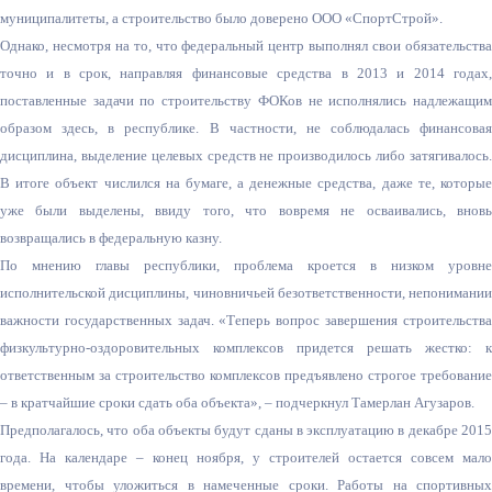
муниципалитеты, а строительство было доверено ООО «СпортСтрой».
Однако, несмотря на то, что федеральный центр выполнял свои обязательства
точно и в срок, направляя финансовые средства в 2013 и 2014 годах,
поставленные задачи по строительству ФОКов не исполнялись надлежащим
образом здесь, в республике. В частности, не соблюдалась финансовая
дисциплина, выделение целевых средств не производилось либо затягивалось.
В итоге объект числился на бумаге, а денежные средства, даже те, которые
уже были выделены, ввиду того, что вовремя не осваивались, вновь
возвращались в федеральную казну.
По мнению главы республики, проблема кроется в низком уровне
исполнительской дисциплины, чиновничьей безответственности, непонимании
важности государственных задач. «Теперь вопрос завершения строительства
физкультурно-оздоровительных комплексов придется решать жестко: к
ответственным за строительство комплексов предъявлено строгое требование
– в кратчайшие сроки сдать оба объекта», – подчеркнул Тамерлан Агузаров.
Предполагалось, что оба объекты будут сданы в эксплуатацию в декабре 2015
года. На календаре – конец ноября, у строителей остается совсем мало
времени, чтобы уложиться в намеченные сроки. Работы на спортивных