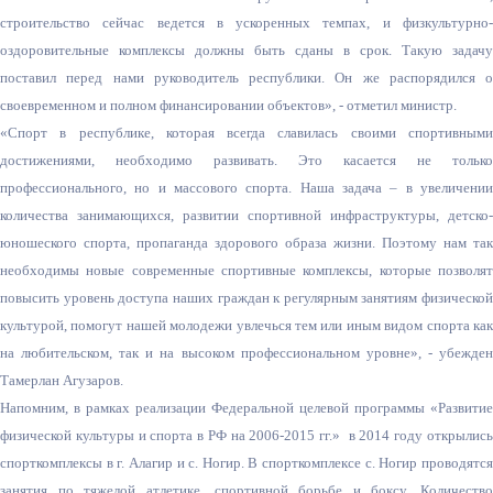
строительство сейчас ведется в ускоренных темпах, и физкультурно-
оздоровительные комплексы должны быть сданы в срок. Такую задачу
поставил перед нами руководитель республики. Он же распорядился о
своевременном и полном финансировании объектов», - отметил министр.
«Спорт в республике, которая всегда славилась своими спортивными
достижениями, необходимо развивать. Это касается не только
профессионального, но и массового спорта. Наша задача – в увеличении
количества занимающихся, развитии спортивной инфраструктуры, детско-
юношеского спорта, пропаганда здорового образа жизни. Поэтому нам так
необходимы новые современные спортивные комплексы, которые позволят
повысить уровень доступа наших граждан к регулярным занятиям физической
культурой, помогут нашей молодежи увлечься тем или иным видом спорта как
на любительском, так и на высоком профессиональном уровне», - убежден
Тамерлан Агузаров.
Напомним, в рамках реализации Федеральной целевой программы «Развитие
физической культуры и спорта в РФ на 2006-2015 гг.» в 2014 году открылись
спорткомплексы в г. Алагир и с. Ногир. В спорткомплексе с. Ногир проводятся
занятия по тяжелой атлетике, спортивной борьбе и боксу. Количество