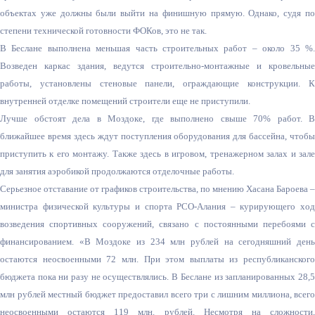
объектах уже должны были выйти на финишную прямую. Однако, судя по
степени технической готовности ФОКов, это не так.
В Беслане выполнена меньшая часть строительных работ – около 35 %.
Возведен каркас здания, ведутся строительно-монтажные и кровельные
работы, установлены стеновые панели, ограждающие конструкции. К
внутренней отделке помещений строители еще не приступили.
Лучше обстоят дела в Моздоке, где выполнено свыше 70% работ. В
ближайшее время здесь ждут поступления оборудования для бассейна, чтобы
приступить к его монтажу. Также здесь в игровом, тренажерном залах и зале
для занятия аэробикой продолжаются отделочные работы.
Серьезное отставание от графиков строительства, по мнению Хасана Бароева –
министра физической культуры и спорта РСО-Алания – курирующего ход
возведения спортивных сооружений, связано с постоянными перебоями с
финансированием. «В Моздоке из 234 млн рублей на сегодняшний день
остаются неосвоенными 72 млн. При этом выплаты из республиканского
бюджета пока ни разу не осуществлялись. В Беслане из запланированных 28,5
млн рублей местный бюджет предоставил всего три с лишним миллиона, всего
неосвоенными остаются 119 млн. рублей. Несмотря на сложности,