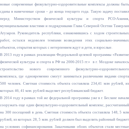
новые современные физкультурно-оздоровительные комплексы должны быть
сданы в намеченные сроки – до конца текущего года. Такую задачу поставил
перед Министерством физической культуры и спорта РСО-Алания,
муниципальными властями и подрядчиками Глава Северной Осетии Тамерлан
Агузаров. Руководитель республики, ознакомившись с ходом строительных
работ, остался недоволен темпами возведения этих социально-значимых
объектов, открытия которых с нетерпением ждут и дети, и взрослые.
В 2013 году в рамках реализации Федеральной целевой программы «Развитие
физической культуры и спорта в РФ на 2006-2015 гг.» в г. Моздоке началось
строительство нового современного физкультурно-оздоровительного
комплекса, где одновременно смогут заниматься различными видами спорта
500 человек. Сметная стоимость объекта составляла 234,41 млн рублей, из
которых 46, 41 млн. рублей выделяет республиканский бюджет.
В 2014 году в рамках той же федеральной программы уже в г. Беслане начали
сооружать еще один физкультурно-оздоровительный комплекс, рассчитанный
на 300 посещений в день. Сметная стоимость объекта составляла 148, 5 млн
рублей, из которых 28, 5 млн. рублей должен был выделить районный бюджет
на условиях софинансирования. Заказчиками обоих объектов стали местные