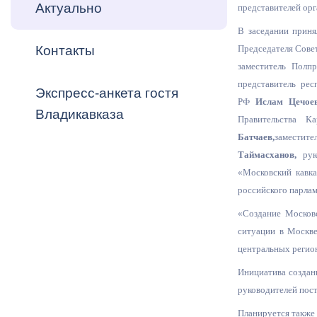
Владикавка
Актуально
представителей орг
Распоряжен
В заседании приня
Председателя Сове
Контакты
ОРВ и эксп
заместитель Полп
Оценка деят
представитель ре
Экспресс-анкета гостя
местного с
РФ
Ислам Цечое
Владикавказа
Правительства Ка
Батчаев,
замести
Таймасханов,
руко
«Московский кавк
российского парла
Открытые д
«Создание Москов
ситуации в Москве
центральных регион
Инициатива создан
Информация
руководителей пос
проверок
Планируется также 