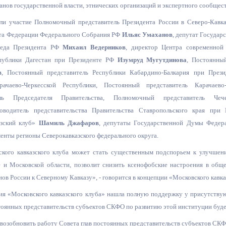
з
анов государственной власти, этнических организаций и экспертного сообщест
ия, постановления
Кадровая политика
ли участие Полномочный представитель Президента России в Северо-Кавка
та Федерации Федерального Собрания РФ
Ильяс Умаханов
, депутат Госуда
ертиза НПА
Контактная информация
реда Президента РФ
Михаил Ведерников
, директор Центра современной
ельности органов
Списки граждан, состоящих на
спублики Дагестан при Президенте РФ
Изумруд Мугутдинова
, Постоянны
амоуправления
учете в качестве нуждающихся 
в
, Постоянный представитель Республики Кабардино-Балкар
ия при През
улучшении жилищных условий п
рачаево-Черкес
ской Республики, Пост
оянный представитель Карачаево-
г. Владикавказ
тель Председателя Правительства, Полномочный представитель
водитель представительств
а Правительства Ставропольского края при
азский клуб»
Шамиль Джафаров
, депутаты Государственной Думы Федер
менты регионы Северокавказског
о федерального округа.
анные
Общественное обсуждение
документов стратегического
ского кавказского клуба может стать существенным подспорьем к улучше
планирования
 и Московской области, позволит снизить ксенофобские настроения в общ
ов России к Северному Кавказу», - говорится в концепции «Московского кавк
ия «Московского кавказского клуба» нашла полную поддержку у присутств
 о результатах
Порядок обжалования решений 
тоянных представительств субъектов СКФО по развитию этой институции буд
действий органов местного
самоуправления
возобновить работу Совета глав постоянных представительств субъектов СКФ