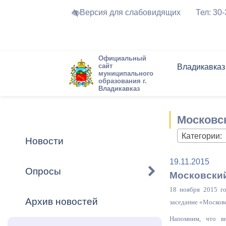
Версия для слабовидящих
Тел: 30
Официальный
сайт
Владикавказ
муниципального
образования г.
Владикавказ
Общие свед
Структура
Интернет-п
Председате
Структура
Новости
Реестры ма
Московск
Устав город
Торги и Кон
расписание
Обратная с
Комиссии
Новостная 
Актуально
Категории:
Новости
Города-поб
Программа
Противодей
19.11.2015
Достоприме
Опросы
Московский
Владикавка
Формы обра
График при
18 ноября 2015 г
принимаемы
Архив новостей
заседание «Москов
Презентаци
рассмотрен
городского 
Напомним, что вн