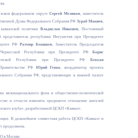
ва.
Противодействие коррупции
зско
м федеральном округе
Сергей Меликов
, заместитель
рственной Думы Федерального Собрания РФ
Зураб Макиев
,
Градостроительная деятельность
 кавказской политики
Владислав Никонов
, Постоянный
Формирование комфортной
й представитель республики Ингушетия при Президенте
в
городской среды
иденте РФ
Ратмир Бекишев
, Заместитель Председателя
о
Черкес
ской Республики при Президенте РФ
Борис
Бюджет для граждан
 Чеченской Республики при Президенте РФ
Бекхан
 Правительстве РФ
Юрий Гевко
, координатор проекта
Пространственные сведения
ального Собрания РФ, представляющие в нижней палате
Гражданская оборона в
чрезвычайных ситуациях
нию межнационального фона и общественно-поли
тической
естве и отчасти изменить предвзятое отношение жителей
Незаконное строительство
азского клуба», разработанной ЦСКП «Кавказ».
ующих. В дальнейшем совместная работа ЦСКП «Кавказ» и
и
Информация финансового
ет продолжена.
органа
О в Москве.