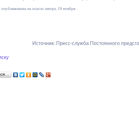
опубликованы на noar.ru завтра, 19 ноября.
ный контроль
Выборы 2026
Источник: Пресс-служба Постоянного предс
иску
ься…