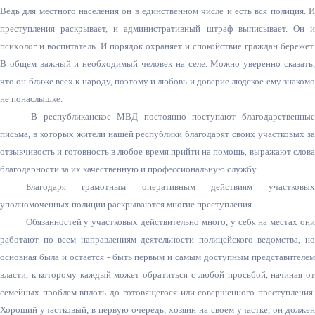
Ведь для местного населения он в единственном числе и есть вся полиция. И
преступления раскрывает, и административный штраф выписывает. Он и
психолог и воспитатель. И порядок охраняет и спокойствие граждан бережет.
В общем важный и необходимый человек на селе. Можно уверенно сказать,
что он ближе всех к народу, поэтому и любовь и доверие людское ему знакомо
не понаслышке.
В республиканское МВД постоянно поступают благодарственные
письма, в которых жители нашей республики благодарят своих участковых за
отзывчивость и готовность в любое время прийти на помощь, выражают слова
благодарности за их качественную и профессиональную службу.
Благодаря грамотным оперативным действиям участковых
уполномоченных полиции раскрываются многие преступления.
Обязанностей у участковых действительно много
, у себя на местах он
работают по всем направлениям деятельности полицейского ведомства
, н
основная была и остается - быть первым и самым доступным представителем
власти, к которому каждый может обратиться с любой просьбой, начиная от
семейных проблем вплоть до готовящегося или совершенного преступления.
Хороший участковый, в первую очередь, хозяин на своем участке, он должен