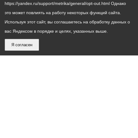
https://yandex.ru/support/metrika/general/opt-out.html Однако
это может повлиять на работу некоторых функций сайта.
Используя этот сайт, вы соглашаетесь на обработку данных о
вас Яндексом в порядке и целях, указанных выше.
Я согласен
График
С понедельника по пятницу – с 9.00 до 18.00
работы
Телефон контакт-центра АМС г. Владикавказ
30-30-30
администрации
звонки принимаются с 9:00 до 18:00
местного
Круглосуточный телефон Единой дежурной