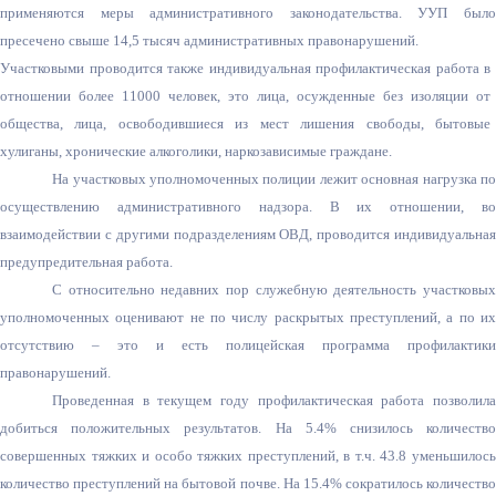
применяются меры административног
о законодательства
. УУП был
пресечено свыше 14,5 тысяч административных правонарушений.
Участковыми проводится также индивидуальная профилактическая работа в
отношении более 11000 человек, это лица, осужденные без изоляции от
общества, лица, освободившиеся из мест лишения свободы, бытовые
хулиганы, хронические алкоголики, наркозависимые граждане.
На участковых уполномоченных полиции лежит основная нагрузка по
осуществлению административног
о надзора. В их отношении, в
взаимодействии с другими подразделениям ОВД, проводится индивидуальная
предупредительна
я работа.
С относительно недавних пор служебную деятельность участковых
уполномоченных оценивают не по числу раскрытых преступлений, а по их
отсутствию – это и есть полицейская программа профилактики
правонарушений.
Проведенная в текущем году профилактическая работа позволила
добиться положительных результатов. На 5.4% снизилось количество
совершенных тяжких и особо тяжких преступлений, в т.ч. 43.8 уменьшилось
количество преступлений на бытовой почве. На 15.4% сократилось количество