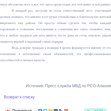
знать абсолютно всех и все, что здесь происходит, кто чем живет и чем дышит.
И каждый раз, заступая на столь ответственный пост, участковый
должен помнить, что именно в его руках спокойствие и благополучие жителей
вверенного ему района. Он просто обязан сделать так, чтобы каждый
горожанин и сельчанин, посельчанин и станичник мог спать спокойно, зная,
что в любую трудную для него минуту, пусть даже не столь опасную, рядом
окажется верный и надежный страж порядка.
Ведь доверие граждан к полиции в целом формируется именно от его
отношения к исполнению своих обязанностей, его профессиональных
способностей и личных качеств.
Источник: Пресс-служба МВД по РСО-Алания
Возврат к списку
Поделиться…