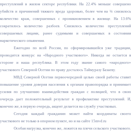
преступлений в жилом секторе республики. На 22.4% меньше совершено
убийств и причинений тяжкого вреда здоровью, более чем на ¼ снизилось
количество краж, совершенных с проникновением в жилище. На 13.6%
сократилось количество разбоев. Снизилось количество преступлений
совершаемых лицами, ранее судимыми и совершаемых в состоянии
наркотического опьянения.
Ежегодно по всей России, по сформировавшейся уже традиции,
проводится конкурс на «Народного участкового». Никогда не остается в
стороне и наша республика. В этом году звание самого «народного»
участкового Северной Осетии по праву досталось Таймуразу Базаеву.
МВД Северной Осетии первоочередной целью своей работы ставит
повышение уровня доверия населения к органам правопорядка и принимает
усилия по улучшению взаимодействия граждан с полицией, что в свою
очередь дает положительный результат в профилактике преступлений.
И
конечно же, в первую очередь, акцент делается на службу участковых.
Сегодня каждый гражданин может найти координаты своего
участкового не только в опорном пункте, но и на сайте 15mvd.ru
Особая нагрузка, конечно же, ложится на плечи сельского участкового.