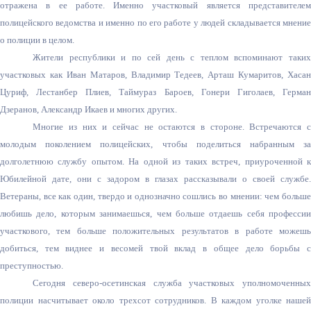
отражена в ее работе. Именно участковый является представителем
полицейского ведомства и именно по его работе у людей складывается мнение
о полиции в целом.
Жители республики и по сей день с теплом вспоминают таких
участковых как Иван Матаров, Владимир Тедеев, Арташ Кумаритов, Хасан
Цуриф, Лестанбер Плиев, Таймураз Бароев, Гонери Гиголаев, Герман
Дзеранов, Александр Икаев и многих других.
Многие из них и сейчас не остаются в стороне. Встречаются с
молодым поколением полицейских, чтобы поделиться набранным за
долголетнюю службу опытом. На одной из таких встреч, приуроченной к
Юбилейной дате, они с задором в глазах рассказывали о своей службе.
Ветераны, все как один, твердо и однозначно сошлись во мнении: чем больше
любишь дело, которым занимаешься, чем больше отдаешь себя профессии
участкового, тем больше положительных результатов в работе можешь
добиться, тем виднее и весомей твой вклад в общее дело борьбы с
преступностью.
Сегодня северо-осетинска
я служба участковых уполномоченных
полиции насчитывает около трехсот сотрудников. В каждом уголке нашей