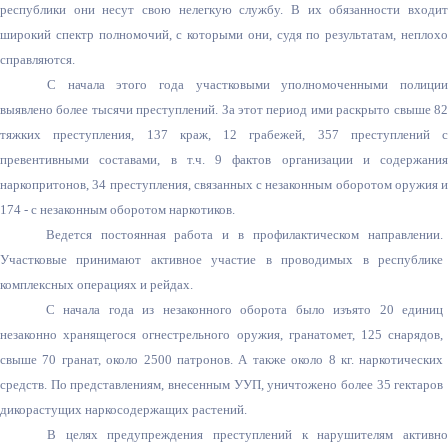
республики они несут свою нелегкую службу. В их обязанности входит
широкий спектр полномочий, с которыми они, судя по результатам, неплохо
справляются.
С начала этого года
участковыми уполномоченными полици
выявлено более тысячи преступлений. За этот период ими раскрыто свыше 82
тяжких преступления, 137 краж, 12 грабежей, 357 преступлений с
превентивными составами, в т.ч. 9 фактов организации и содержания
наркопритонов, 34 преступления, связанных с незаконным оборотом оружия и
174 - с незаконным оборотом наркотиков.
Ведется постоянная работа и в профилактическом направлении.
Участковые принимают активное участие в проводимых в республике
комплексных операциях и рейдах.
С начала года из незаконного оборота было изъято 20 единиц
незаконно хранящегося огнестрельного оружия, гранатомет, 125 снарядов,
свыше 70 гранат, около 2500 патронов. А также около 8 кг. наркотических
средств. По представлениям, внесенным УУП, уничтожено более 35 гектаров
дикорастущих наркосодержащих растений.
В целях предупреждения преступлений к нарушителям активно