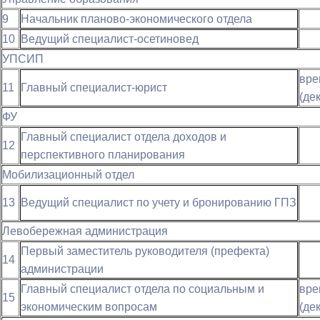
9
Начальник планово-экономического отдела
10
Ведущий специалист-осетиновед
УПСИП
в
11
Главный специалист-юрист
(де
ФУ
Главный специалист отдела доходов и
12
перспективного планирования
Мобилизационный отдел
13
Ведущий специалист по учету и бронированию ГПЗ
Левобережная администрация
Первый заместитель руководителя (префекта)
14
администрации
Главный специалист отдела по социальным и
в
15
экономическим вопросам
(де