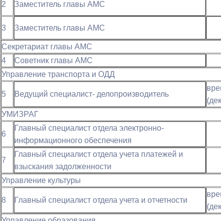
2
Заместитель главы АМС
3
Заместитель главы АМС
Секретариат главы АМС
4
Советник главы АМС
Управление транспорта и ОДД
в
5
Ведущий специалист- делопроизводитель
(де
УМИЗРАГ
Главный специалист отдела электронно-
6
информационного обеспечения
Главный специалист отдела учета платежей и
7
взыскания задолженности
Управление культуры
в
8
Главный специалист отдела учета и отчетности
(де
Управление образования