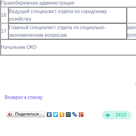
Правобережная администрация
Ведущий специалист отдела по городскому
16
хозяйству
Главный специалист отдела по социально-
в
17
экономическим вопросам
(от
Начальник ОКО
:
Возврат к списку
Поделиться…
3410