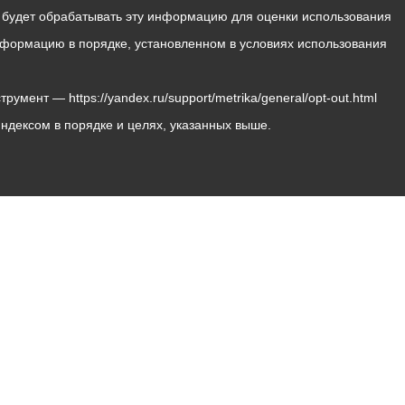
с будет обрабатывать эту информацию для оценки использования
 информацию в порядке, установленном в условиях использования
мент — https://yandex.ru/support/metrika/general/opt-out.html
Яндексом в порядке и целях, указанных выше.
Владикавказ, пл. Штыба, №2
Тел:
+7 (8672) 55-00-34
Главный редактор: Биазарти Д. К.
Свидетельство о регистрации СМИ ЭЛ № ФС 77 –
75258 от 07.03.2019 выданное Федеральной Службой
по надзору в сфере связи, информационных