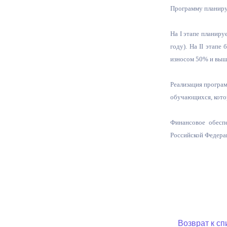
Программу планируе
На I этапе планиру
году). На II этапе
износом 50% и выше
Реализация программ
обучающихся, котор
Финансовое обеспе
Российской Федера
Возврат к сп