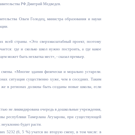
равительства РФ Дмитрий Медведев.
Противодействие коррупции
ительства Ольги Голодец, министра образования и науки
Градостроительная деятельность
ации.
Формирование комфортной
х всей страны. «Это сверхмасштабный проект, поэтому
в
городской среды
ается: где и сколько школ нужно построить, а где какое
о
Бюджет для граждан
щем может быть нехватка мест», - сказал премьер.
Пространственные сведения
и смены. «Многие здания физически и морально устарели.
онах ситуация существенно хуже, чем в соседних. Таким
Гражданская оборона в
и же в регионах должны быть созданы новые школы, если
чрезвычайных ситуациях
Незаконное строительство
остью не ликвидирована очередь в дошкольные учреждения,
авы республики Тамерлана Агузарова, при существующей
и
Информация финансового
х неуклонно будет расти.
органа
х 5232 (6, 5 %) учатся во вторую смену, в том числе: в