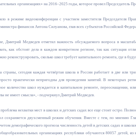
з
вательных организациях» на 2016–2025 годы, которое провел Председатель П
ия, постановления
Кадровая политика
ло в режиме видеоконференции с участием заместителя Председателя Прав
ертиза НПА
Контактная информация
министра финансов Антона Силуанова, глав всех субъектов Российской Федер
ельности органов
Списки граждан, состоящих на
е, Дмитрий Медведев отметил важность обсуждаемого вопроса в масштаба
амоуправления
учете в качестве нуждающихся 
ть, как обстоят дела в каждом конкретном регионе, так как ситуация отлич
улучшении жилищных условий п
жно реконструировать, сколько школ требует капитального ремонта, где в буду
г. Владикавказ
а страны, сегодня каждая четвёртая школа в России работает в две или тр
просто практически непригодны для проведения занятий. В некоторых реги
анные
Общественное обсуждение
ьное количество школ нуждается в капитальном ремонте, переоснащении, ил
документов стратегического
лы не имеет смысла», - подчеркнул Дмитрий Медведев.
планирования
проблема нехватки мест в школах и детских садах все еще стоит остро. Полн
ол сохраняется двухсменный режим обучения. Вместе с тем, по мнению Гл
 о результатах
Порядок обжалования решений 
четом демографического прогноза численность детей в детских садах и школа
действий органов местного
общеобразовательных организациях республики обучаются 80057 детей, из ни
самоуправления