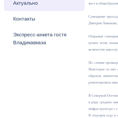
Владикавка
Актуально
мест в общеобразо
Распоряжен
Совещание проходи
Контакты
ОРВ и эксп
Дмитрия Ливанова, 
Оценка деят
Экспресс-анкета гостя
Открывая совещани
местного с
Владикавказа
нужно четко понима
количество школ ну
По словам премьер
Некоторые из них 
Открытые д
образом, значител
ремонтировать шко
В Северной Осетии 
в ряде средних шк
Информация
инфраструктуре с у
проверок
В текущем году в 