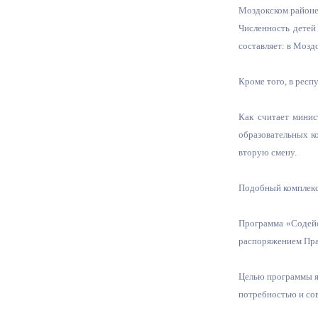
Моздокском районе 
Численность детей
Муниципаль
составляет: в Мозд
Кроме того, в респ
Как считает минис
образовательных к
вторую смену.
Подобный комплекс, 
Программа «Содейс
распоряжением Прав
Целью программы яв
потребностью и со