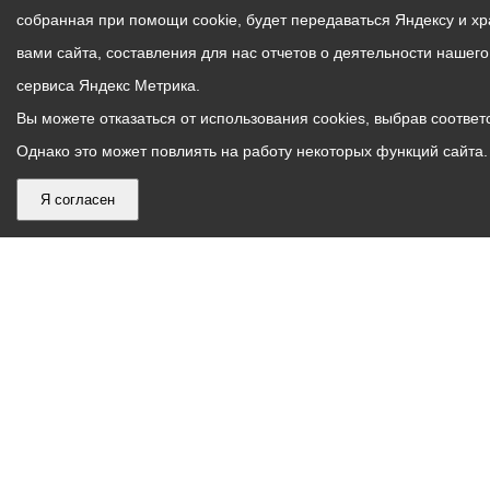
собранная при помощи cookie, будет передаваться Яндексу и х
вами сайта, составления для нас отчетов о деятельности нашег
сервиса Яндекс Метрика.
Вы можете отказаться от использования cookies, выбрав соответс
Однако это может повлиять на работу некоторых функций сайта. 
Я согласен
График
С понедельника по пятницу – с 9.00 до 18.00
работы
Телефон контакт-центра АМС г. Владикавказ
30-30-30
администрации
звонки принимаются с 9:00 до 18:00