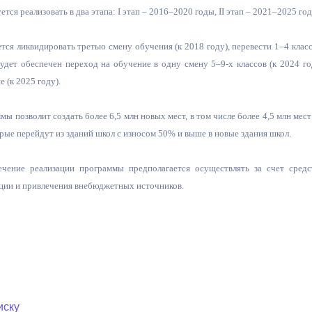
тся реализовать в два этапа: I этап – 2016–2020 годы, II этап – 2021–2025 го
ется ликвидировать третью смену обучения (к 2018 году), перевести 1–4 класс
 будет обеспечен переход на обучение в одну смену 5–9-х классов (к 2024 г
 (к 2025 году).
ы позволит создать более 6,5 млн новых мест, в том числе более 4,5 млн мест 
ые перейдут из зданий школ с износом 50% и выше в новые здания школ.
чение реализации программы предполагается осуществлять за счет средс
ции и привлечения внебюджетных источников.
иску