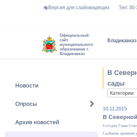
Версия для слабовидящих
Тел: 30
Официальный
сайт
Владикавказ
муниципального
образования г.
Владикавказ
Общие свед
Структура
Интернет-п
Председате
Структура
Новости
Реестры ма
В Северн
Устав город
Торги и Кон
расписание
Обратная с
Комиссии
Новостная 
Актуально
сады
Новости
Города-поб
Категории:
Программа
Противодей
Достоприме
Опросы
10.11.2015
Владикавка
Формы обра
График при
В Северной
принимаемы
Архив новостей
Презентаци
рассмотрен
Сегодня Глава Сев
городского 
Салбиева приняли 