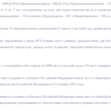
- 690 (6,4%) в Пригородном районе - 600 (6,1%) в Правобережном районе – 327 
 от 3 до 7 лет, поставленных на учет для предоставления места в дошколь
ный контроль
Выборы 2026
окском районе – 714 человек, в Пригородном – 167, в Правобережном – 198, в г
ублике 12 образовательных организаций (11 школ и 1 детский сад), здания кот
тр образования и науки РСО-Алания Зита Салбиева, приоритетным для Рес
омплексов «школа-сад», прежде всего, в районах, имеющих наибольшую очер
сочетающий в себе и школу на 1000 мест и детский сад на 150 мест, планируетс
твие созданию в субъектах Российской Федерации новых мест в общеобраз
ительства Российской Федерации от 23 октября 2015 года.
ляется создание в субъектах Российской Федерации новых мест в общеобразо
временными требованиями по обеспечению односменного режима обучения, а т