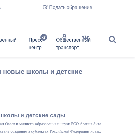
з
Подать обращение
венный
Пресс-
Общественный
центр
транспорт
История Владикавказа
Предпринимательство
слово
Обзор обращений граждан
Депутаты
Документы
Архив новостей
Транспорт онлайн
ы новые школы и детские
Нормативные акты
Перечень подведомственных
организаций
Регламент
Фотогалерея
Экспресс-анкета гостя
Правовые акты
Владикавказ на карте
Владикавказа
Информация ЖКХ
Контактная информация
Отбор временных перевозчиков
Почетные граждане г.
(до проведения открытого
Владикавказа
Перечень информационных
конкурса, но не более чем 180
 школы и детские сады
систем и реестров
дней)
ан Огоев и министр образования и науки РСО-Алания Зита
Экономика города
ствие созданию в субъектах Российской Федерации новых