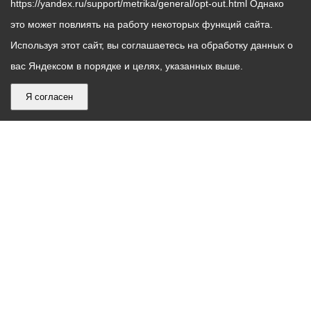
https://yandex.ru/support/metrika/general/opt-out.html Однако
это может повлиять на работу некоторых функций сайта.
Используя этот сайт, вы соглашаетесь на обработку данных о
вас Яндексом в порядке и целях, указанных выше.
Я согласен
График
С понедельника по пятницу – с 9.00 до 18.00
работы
Телефон контакт-центра АМС г. Владикавказ
30-30-30
администрации
звонки принимаются с 9:00 до 18:00
местного
Круглосуточный телефон Единой дежурной