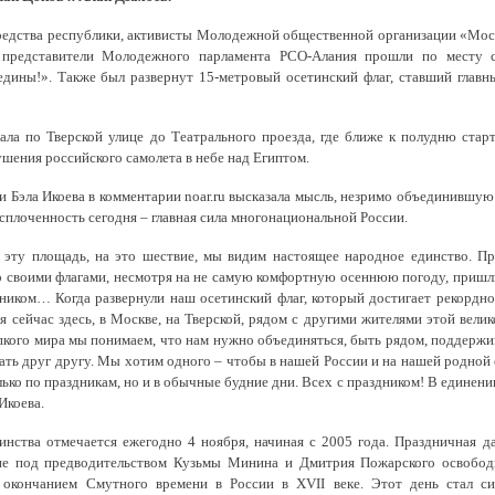
з
ия, постановления
Кадровая политика
едства республики, активисты Молодежной общественной организации «Моск
, представители Молодежного парламента РСО-Алания прошли по месту с
ертиза НПА
Контактная информация
дины!». Также был развернут 15-метровый осетинский флаг, ставший глав
ельности органов
Списки граждан, состоящих на
ала по Тверской улице до Театрального проезда, где ближе к полудню стар
амоуправления
учете в качестве нуждающихся 
шения российского самолета в небе над Египтом.
улучшении жилищных условий п
 Бэла Икоева в комментарии noar.ru высказала мысль, незримо объединившую
г. Владикавказ
 сплоченность сегодня – главная сила многонациональной России.
 эту площадь, на это шествие, мы видим настоящее народное единство. П
 своими флагами, несмотря на не самую комфортную осеннюю погоду, пришли 
ником… Когда развернули наш осетинский флаг, который достигает рекордной
анные
Общественное обсуждение
ия сейчас здесь, в Москве, на Тверской, рядом с другими жителями этой вел
документов стратегического
пкого мира мы понимаем, что нам нужно объединяться, быть рядом, поддержив
планирования
зать друг другу. Мы хотим одного – чтобы в нашей России и на нашей родно
лько по праздникам, но и в обычные будние дни. Всех с праздником! В единени
Икоева.
 о результатах
Порядок обжалования решений 
инства отмечается ежегодно 4 ноября, начиная с 2005 года. Праздничная да
действий органов местного
ие под предводительством Кузьмы Минина и Дмитрия Пожарского освободи
с окончанием Смутного времени в России в XVII веке. Этот день стал с
самоуправления