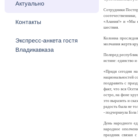
Владикавка
Актуально
Распоряжен
Сотрудники Постпр
соотечественники
Контакты
ОРВ и эксп
«Алания!» и «Мы е
шествия.
Оценка деят
Колонна проследов
Экспресс-анкета гостя
местного с
молчания жертв кру
Владикавказа
Полпред республики
истине: единство и
«Придя сегодня на
национальностей со
поздравить с празд
Открытые д
факт, что вся Осет
остро, на фоне хру
это выразить и ска
радость была не то
- подчеркнула Бэла 
Информация
День народного ед
проверок
народное ополчен
праздник связан 