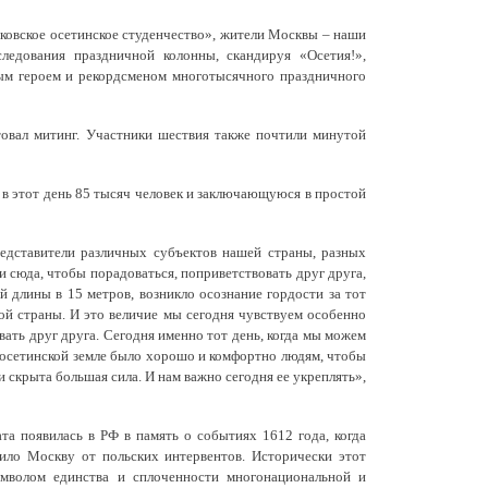
Противодействие коррупции
овское осетинское студенчество», жители Москвы – наши
ледования праздничной колонны, скандируя «Осетия!»,
Градостроительная деятельность
ным героем и рекордсменом многотысячного праздничного
Формирование комфортной
товал митинг. Участники шествия также почтили минутой
в
городской среды
о
 в этот день 85 тысяч человек и заключающуюся в простой
Бюджет для граждан
Пространственные сведения
редставители различных субъектов нашей страны, разных
сюда, чтобы порадоваться, поприветствовать друг друга,
 длины в 15 метров, возникло осознание гордости за тот
Гражданская оборона в
икой страны. И это величие мы сегодня чувствуем особенно
чрезвычайных ситуациях
ать друг друга. Сегодня именно тот день, когда мы можем
й осетинской земле было хорошо и комфортно людям, чтобы
Незаконное строительство
и скрыта большая сила. И нам важно сегодня ее укреплять»,
и
Информация финансового
та появилась в РФ в память о событиях 1612 года, когда
органа
ло Москву от польских интервентов. Исторически этот
имволом единства и сплоченности многонациональной и