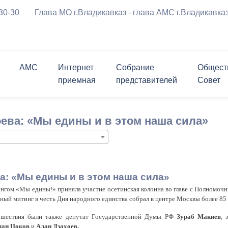
-30-30
Глава МО г.Владикавказ - глава АМС г.Владикавка
АМС
Интернет
Собрание
Общест
приемная
представителей
Совет
ения
Символика города
График приема граждан
Приветственное 
риемная
ль
ршрутов с
Проверить статус обращения
Заместители
Состав
Опросы
Открытые конкурсы
ева: «Мы едины и в этом наша сила»
а
курсы
Мастер-план
Программы города
м движения ТС
Биография
вязь
лента
Структурные подразделения
Контакты
Контакты
Информация для граждан и
Личный блог
ратимы
Открытые данные
перевозчиков
 реформирования
ствие коррупции
Муниципальные услуги
Нормативные правовые акты
чательности
История в бронзе и камне
а: «Мы едины и в этом наша сила»
за
щений и заявлений,
ема граждан
Политика АМС г.Владикавказа в
Проекты правовых актов,
унгом «Мы едины!» приняла участие осетинская колонна во главе с Полномо
х АМС к
отношении обработки
внесенных в Собрание
ный митинг в честь Дня народного единства собрал в центре Москвы более 85 
я Генеральный план
ию
персональных данных
представителей г.Владикавказ
 шествия были также депутат Государственной Думы РФ
Зураб Макиев
, 
округа город
лан Цоков
и
Алан Дзахоев.