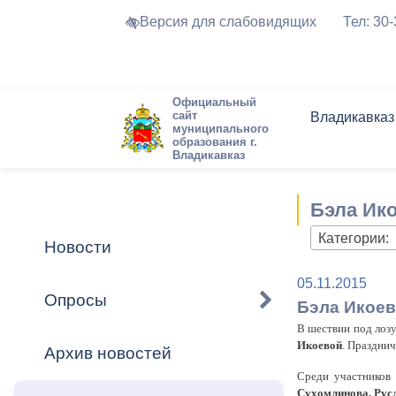
Версия для слабовидящих
Тел: 30
Официальный
сайт
Владикавказ
муниципального
образования г.
Владикавказ
Общие свед
Структура
Интернет-п
Председате
Структура
Новости
Реестры ма
Бэла Ико
Устав город
Торги и Кон
расписание
Обратная с
Комиссии
Новостная 
Актуально
Категории:
Новости
Города-поб
Программа
Противодей
05.11.2015
Достоприме
Опросы
Бэла Икоев
Владикавка
Формы обра
График при
В шествии под лоз
принимаемы
Икоевой
. Празднич
Архив новостей
Презентаци
рассмотрен
Среди участников
городского 
Сухомлинова, Рус