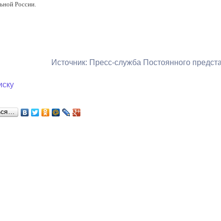
ьной России.
ный контроль
Выборы 2026
Источник: Пресс-служба Постоянного предс
иску
ься…