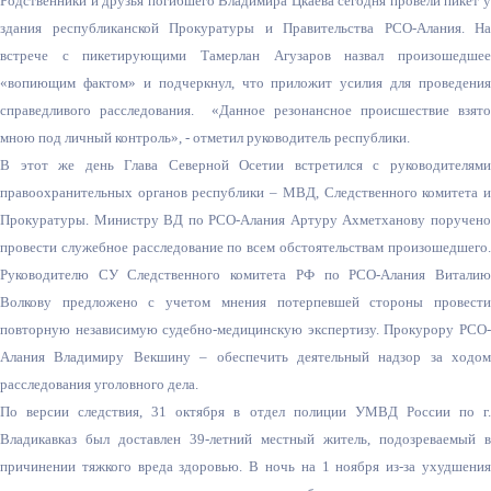
Родственники и друзья погибшего Владимира Цкаева сегодня провели пикет у
здания республиканской Прокуратуры и Правительства РСО-Алания. На
встрече с пикетирующими Тамерлан Агузаров назвал произошедшее
«вопиющим фактом» и подчеркнул, что приложит усилия для проведения
справедливого расследования. «Данное резонансное происшествие взято
мною под личный контроль», - отметил руководитель республики.
В этот же день Глава Северной Осетии встретился с руководителями
правоохранительных органов республики – МВД, Следственного комитета и
Прокуратуры. Министру ВД по РСО-Алания Артуру Ахметханову поручено
провести служебное расследование по всем обстоятельствам произошедшего.
Руководителю СУ Следственного комитета РФ по РСО-Алания Виталию
Волкову предложено с учетом мнения потерпевшей стороны провести
повторную независимую судебно-медицинскую экспертизу. Прокурору РСО-
Алания Владимиру Векшину – обеспечить деятельный надзор за ходом
расследования уголовного дела.
По версии следствия, 31 октября в отдел полиции УМВД России по г.
Владикавказ был доставлен 39-летний местный житель, подозреваемый в
причинении тяжкого вреда здоровью. В ночь на 1 ноября из-за ухудшения