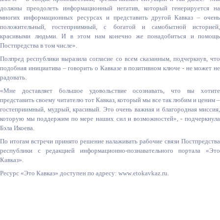
должны преодолеть информационный негатив, который генерируется на
многих информационных ресурсах и представить другой Кавказ – очень
положительный, гостеприимный, с богатой и самобытной историей,
красивыми людьми. И в этом нам конечно же понадобиться и помощь
Постпредства в том числе».
Полпред республики выразила согласие со всем сказанным, подчеркнув, что
подобная инициатива – говорить о Кавказе в позитивном ключе - не может не
радовать.
«Мне доставляет большое удовольствие осознавать, что вы хотите
представить своему читателю тот Кавказ, который мы все так любим и ценим –
гостеприимный, мудрый, красивый. Это очень важная и благородная миссия,
которую мы поддержим по мере наших сил и возможностей», - подчеркнула
Бэла Икоева.
По итогам встречи принято решение налаживать рабочие связи Постпредства
республики с редакцией информационно-познавательного портала «Это
Кавказ».
Ресурс «Это Кавказ» доступен по адресу:
www
.
etokavkaz
.
ru
.