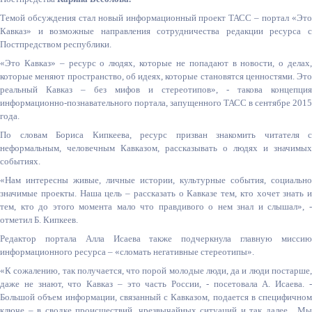
Темой обсуждения стал новый информационный проект ТАСС – портал «Это
Кавказ» и возможные направления сотрудничества редакции ресурса с
Постпредством республики.
«Это Кавказ» – ресурс о людях, которые не попадают в новости, о делах,
которые меняют пространство, об идеях, которые становятся ценностями. Это
реальный Кавказ – без мифов и стереотипов», - такова концепция
информационно-познавательного портала, запущенного ТАСС в сентябре 2015
года.
По словам Бориса Кипкеева, ресурс призван знакомить читателя с
неформальным, человечным Кавказом, рассказывать о людях и значимых
событиях.
«Нам интересны живые, личные истории, культурные события, социально
значимые проекты. Наша цель – рассказать о Кавказе тем, кто хочет знать и
тем, кто до этого момента мало что правдивого о нем знал и слышал», -
отметил Б. Кипкеев.
Редактор портала Алла Исаева также подчеркнула главную миссию
информационного ресурса – «сломать негативные стереотипы».
«К сожалению, так получается, что порой молодые люди, да и люди постарше,
даже не знают, что Кавказ – это часть России, - посетовала А. Исаева. -
Большой объем информации, связанный с Кавказом, подается в специфичном
ключе – в сводке происшествий, чрезвычайных ситуаций и так далее. Мы