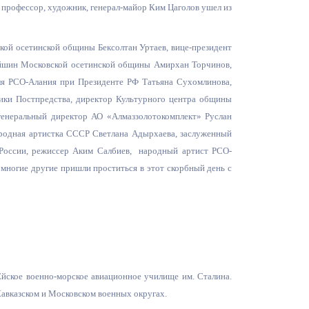
 профессор, художник, генерал-майор Ким Цаголов ушел из
Противодействие коррупции
ой осетинской общины Бексолтан Уртаев, вице-президент
Градостроительная деятельность
ейшин Московской осетинской общины Амирхан Торчинов,
Формирование комфортной
ля РСО-Алания при Президенте РФ Татьяна Сухомлинова,
в
городской среды
ники Постпредства, директор Культурного центра общины
о
 генеральный директор АО «Алмаззолотокомплект» Руслан
Бюджет для граждан
родная артистка СССР Светлана Адырхаева, заслуженный
 России, режиссер Аким Салбиев,
народный артист РСО-
Пространственные сведения
многие другие пришли проститься в этот скорбный день с
Гражданская оборона в
чрезвычайных ситуациях
Незаконное строительство
и
Информация финансового
Ейское военно-морское авиационное училище им. Сталина.
органа
Кавказском и Московском военных округах.