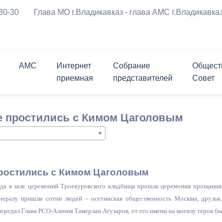
-30-30
Глава МО г.Владикавказ - глава АМС г.Владикавка
АМС
Интернет
Собрание
Общест
приемная
представителей
Совет
ения
Символика города
График приема граждан
Приветственное 
риемная
ль
ршрутов с
Проверить статус обращения
Заместители
Состав
Опросы
Открытые конкурсы
е простились с Кимом Цаголовым
а
курсы
Мастер-план
Программы города
м движения ТС
Биография
вязь
лента
Структурные подразделения
Контакты
Контакты
Информация для граждан и
Личный блог
ратимы
Открытые данные
перевозчиков
 реформирования
ствие коррупции
Муниципальные услуги
Нормативные правовые акты
чательности
История в бронзе и камне
ростились с Кимом Цаголовым
за
щений и заявлений,
ема граждан
Политика АМС г.Владикавказа в
Проекты правовых актов,
ода в зале церемоний Троекуровского кладбища прошла церемония прощани
х АМС к
отношении обработки
внесенных в Собрание
нералу пришли сотни людей – осетинская общественность Москвы, друзья, 
я Генеральный план
ию
персональных данных
представителей г.Владикавказ
ередал Глава РСО-Алания Тамерлан Агузаров, от его имени на могилу героя б
округа город