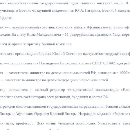
ил Северо-Осетинский государственный педагогический институт им. К. Л
училище, в Военно-воздушной академии им. Ю. А. Гагарина, Военной академи
ный контроль
Выборы 2026
 Фрунзе.
ах — старший военный советник советских войск в Афганистане во время афг
едов. На счету Кима Македоновича – 11 разоруженных афганских банд, переш
олен из армии за критику военной кампании.
аствовал в организации обороны Южной Осетии от наступления вооружённых 
х — старший советник Президиума Верховного совета СССР. С 1992 года рабо
х — заместитель министра по делам национальностей РФ, в январе-мае 1999 
 — заместитель министра по делам Федерации и национальностей.
тор, составитель и главный редактор четырехтомной энциклопедии «Рос
проект охватывает историю всех регионов, входящих в состав РФ.
агражден многочисленными государственными наградами и почётными знаками 
Звезды и Афганским Орденом Красной Звезды. Награждён медалью «Борец за м
их наук, профессор. Всю жизнь увлекался живописью. Участвовал в выст