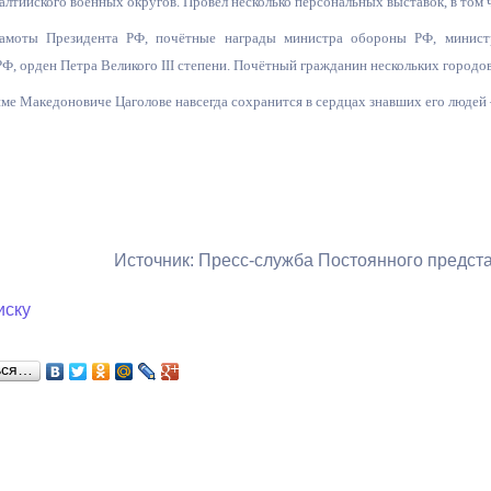
алтийского военных округов. Провёл несколько персональных выставок, в том 
амоты Президента РФ, почётные награды министра обороны РФ, министр
, орден Петра Великого III степени. Почётный гражданин нескольких городов
ме Македоновиче Цаголове навсегда сохранится в сердцах знавших его людей – 
Источник: Пресс-служба Постоянного предс
иску
ься…