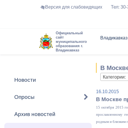
Версия для слабовидящих
Тел: 30
Официальный
сайт
Владикавказ
муниципального
образования г.
Владикавказ
Общие свед
Структура
Интернет-п
Председате
Структура
Новости
Реестры ма
В Москв
Устав город
Торги и Кон
расписание
Обратная с
Комиссии
Новостная 
Актуально
Категории:
Новости
Города-поб
Программа
Противодей
16.10.2015
Достоприме
Опросы
В Москве п
Владикавка
Формы обра
График при
15 октября 2015 г
принимаемы
Архив новостей
прославленному ге
Презентаци
рассмотрен
родным и близким п
городского 