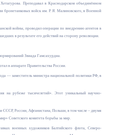
. Хетагурова. Преподавал в Краснодарском объединённом
Бесплатная юридическая помощь
и бронетанковых войск им. Р. Я. Малиновского, в Военной
анской войны, проводил операции по внедрению агентов в
едших в результате его действий на сторону революции.
формирований Звиада Гамсахурдиа.
тал в аппарате Правительства России.
года — заместитель министра национальной политики РФ, в
сия на рубеже тысячелетий». Этот уникальный научно-
СССР, России, Афганистана, Польши, в том числе – двумя
ир» Советского комитета борьбы за мир.
авках военных художников Балтийского флота, Северо-