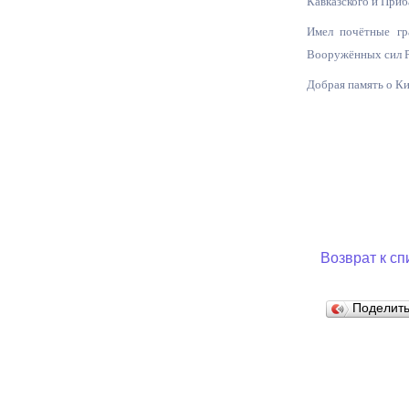
Кавказского и Приб
Имел почётные гр
Вооружённых сил РФ
Добрая память о Ки
Возврат к сп
Поделит