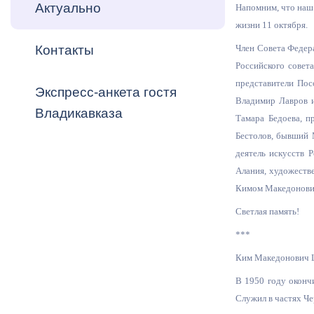
Владикавка
Актуально
Напомним, что наш 
Распоряжен
жизни 11 октября.
Контакты
Член Совета Федер
ОРВ и эксп
Российского совет
Оценка деят
представители Пос
Экспресс-анкета гостя
местного с
Владимир Лавров и
Владикавказа
Тамара Бедоева, п
Бестолов, бывший 
деятель искусств 
Алания, художеств
Кимом Македонови
Открытые д
Светлая память!
***
Ким Македонович Ц
Информация
В 1950 году оконч
проверок
Служил в частях Че