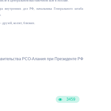
числе в Центральном выставочном зале в Москве.
а внутренних дел РФ, начальника Генерального штаба
.
друзей, коллег, близких.
тавительства РСО-Алания при Президенте РФ
3459