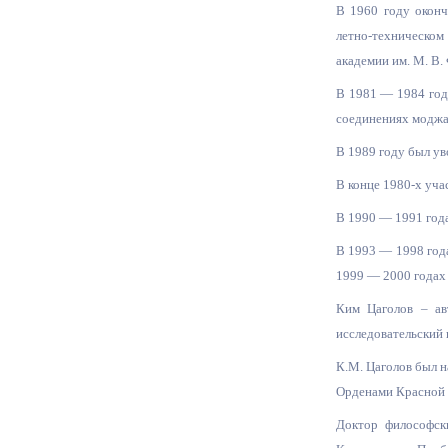
В 1960 году оконч
летно-техническом 
Муниципаль
академии им. М. В.
В 1981 — 1984 год
соединениях моджах
В 1989 году был ув
В конце 1980-х уч
В 1990 — 1991 года
В 1993 — 1998 года
1999 — 2000 годах
Ким Цаголов – ав
исследовательский 
К.М. Цаголов был н
Орденами Красной 
Доктор философск