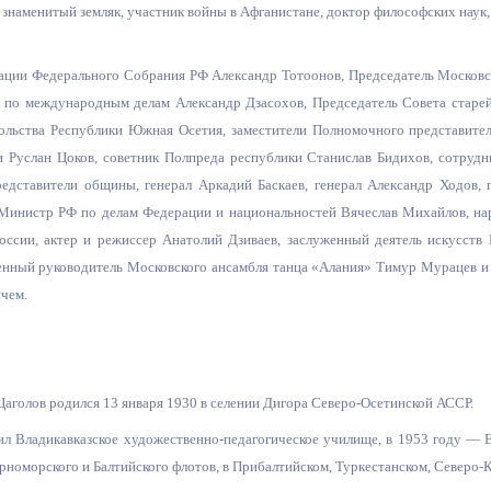
з
знаменитый земляк, участник войны в Афганистане, доктор философских наук,
ия, постановления
Кадровая политика
ации Федерального Собрания РФ Александр Тотоонов, Председатель Московск
ертиза НПА
Контактная информация
а по международным делам Александр Дзасохов, Председатель Совета стар
ельности органов
Списки граждан, состоящих на
ольства Республики Южная Осетия, заместители Полномочного представите
амоуправления
учете в качестве нуждающихся 
 Руслан Цоков, советник Полпреда республики Станислав Бидихов, сотруд
улучшении жилищных условий п
редставители общины, генерал Аркадий Баскаев, генерал Александр Ходов,
г. Владикавказ
Министр РФ по делам Федерации и национальностей Вячеслав Михайлов, на
России, актер и режиссер Анатолий Дзиваев, заслуженный деятель искусств
енный руководитель Московского ансамбля танца «Алания» Тимур Мурацев и 
чем.
анные
Общественное обсуждение
документов стратегического
планирования
аголов родился 13 января 1930 в селении Дигора Северо-Осетинской АССР.
 о результатах
Порядок обжалования решений 
ил Владикавказское художественно-педагогическое училище, в 1953 году — 
действий органов местного
рноморского и Балтийского флотов, в Прибалтийском, Туркестанском, Северо-
самоуправления