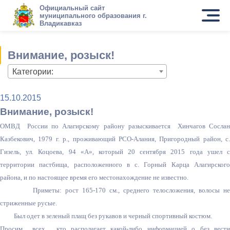
Официальный сайт
муниципального образования г.
Владикавказ
Внимание, розыск!
Категории:
15.10.2015
Внимание, розыск!
ОМВД России по Алагирскому району разыскивается Хинчагов Сослан
Казбекович,
1979 г
. р., проживающий РСО-Алания, Пригородный район, с.
Гизель, ул. Коцоева, 94 «А», который 20 сентября 2015 года ушел с
территории пастбища, расположенного в с. Горный Карца Алагирского
района, и по настоящее время его местонахождение не известно.
Приметы: рост 165-
170 см
., среднего телосложения, волосы не
стриженные русые.
Был одет в зеленый плащ без рукавов и черный спортивный костюм.
Просим всех, кто располагает какой-либо информацией о без вести