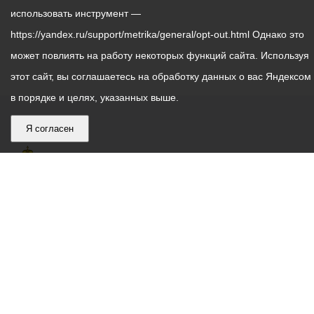
использовать инструмент —
https://yandex.ru/support/metrika/general/opt-out.html Однако это
может повлиять на работу некоторых функций сайта. Используя
этот сайт, вы соглашаетесь на обработку данных о вас Яндексом
в порядке и целях, указанных выше.
Я согласен
График
С понедельника по пятницу – с 9.00 до 18.00
работы
Телефон контакт-центра АМС г. Владикавказ
30-30-30
администрации
звонки принимаются с 9:00 до 18:00
местного
Круглосуточный телефон Единой дежурной
самоуправления
диспетчерской службы
53-19-19