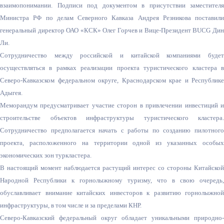
взаимопонимании. Подписи под документом в присутствии заместителя
Министра РФ по делам Северного Кавказа Андрея Резникова поставили
генеральный директор ОАО «КСК» Олег Горчев и Вице-Президент BUCG Дин
Ли.
Сотрудничество между российской и китайской компаниями будет
осуществляться в рамках реализации проекта туристического кластера в
Северо-Кавказско
м федеральном округе, Краснодарском крае и Республике
Адыгея.
Меморандум предусматривает участие сторон в привлечении инвестиций и
строительстве объектов инфраструктуры туристического кластера.
Сотрудничество предполагается начать с работы по созданию пилотного
проекта, расположенного на территории одной из указанных особых
экономических зон туркластера.
В настоящий момент наблюдается растущий интерес со стороны Китайской
Народной Республики к горнолыжному туризму, что в свою очередь,
обуславливает внимание китайских инвесторов к развитию горнолыжной
инфраструктуры, в том числе и за пределами КНР.
Северо-Кавказски
й федеральный округ обладает уникальными природно-