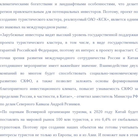
климати
ческими богатствами и ландшафтными особенностями, что делает
регион привлекательным для потенциальных инвесторов. Поэтому, проект по
созданию туристического кластера, реализуемый ОАО «КСК», является одним
из знаковых на международном рынке.
«Зарубежные инвесторы видят высокий уровень государственной поддержки
проекта туристического кластера, в том числе, в виде государственных
гарантий Российской Федерации, поэтому их интерес к проекту возрастает. С
точки зрения развития международного сотрудничества России и Китая
сегодняшнее мероприятие имеет важнейшее значение. Взаимодействие двух
компаний во многом будет способствовать социально-эконом
ическому
развитию СКФО, а также позволит заложить основы формирования
благоприятного инвестиционного климата, повысит узнаваемость СКФО за
пределами России, в частности, в Китае», - отметил заместитель Министра РФ
по делам Северного Кавказа Андрей Резников.
«По оценкам Всемирной организации туризма, к 2020 году Китай будет
поставлять на мировой рынок 100 млн туристов, а это 6,4% от глобальных
турпотоков. Поэтому при создании наших объектов мы готовы учитывать
интересы туристов не только из Европы, но и из Азии. И поможет нам в этом