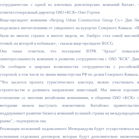
сотрудничество с одной из ключевых девелоперских компаний Китая», -
отметил генеральный директор ОАО «КСК» Олег Горчев.
Вице
-
президент
компании
«Beijing Urban Construction Group Co.»
Дин Ли
поделилась впечатлениями от увиденного на курортах Северного Кавказа. «Я
была во многих странах и многое видела, но Эльбрус стал самой высокой
точкой, на которой я побывала», - сказала вице-президент
BUCG
.
Она также отметила, что посещение ВТРК "Архыз" повысило
заинтересованнос
ть компании в развитии сотрудничества с ОАО "КСК". Дин
Ли сообщила о широких возможностях сотрудничества с российской
стороной, в том числе по линии министерства РФ по делам Северного Кавказа.
"Что касается проекта туристического кластера, можно участвовать в
строительстве и развивать направление инвестиций. Мы имеем хорошие
отношения со многими китайскими компаниями, в общении ОАО «КСК» с
которыми можем выступать локомотивом. Китайское правительство
поддерживает развитие бизнеса компаний из нашей страны на международном
рынке", - подчеркнула она.
Реализация положений подписанного Меморандума будет осуществляться на
основании отдельных договоров, которые будут дополнительно заключены