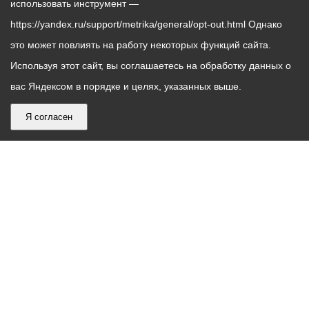
использовать инструмент —
https://yandex.ru/support/metrika/general/opt-out.html Однако
это может повлиять на работу некоторых функций сайта.
Используя этот сайт, вы соглашаетесь на обработку данных о
вас Яндексом в порядке и целях, указанных выше.
Я согласен
График
С понедельника по пятницу – с 9.00 до 18.00
работы
Телефон контакт-центра АМС г. Владикавказ
30-30-30
администрации
звонки принимаются с 9:00 до 18:00