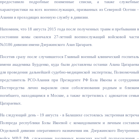
предоставило подробные поименные списки, а также служебные
характеристики на всех военнослужащих, призванных из Северной Осетии –
Алании и проходящих военную службу в дивизии.
Напомним, что 18 августа 2015 года после полученных травм и пребывания в
состоянии комы скончался 27-летний военнослужащий войсковой части
№3186 дивизии имени Дзержинского Алан Цагараев.
Посетив сразу после случившегося Главный военный клинический госпиталь
имени академика Бурденко, куда были доставлены останки Алана Цагараева
для проведения дальнейшей судебно-медицинс
кой экспертизы, Полномочны
представитель РСО-Алания при Президенте РФ Бэла Икоева и сотрудники
Постпредства лично выразили свои соболезнования родным и близким
погибшего, находящимся в Москве, а также встретились с адвокатом семьи
Цагараевых.
На следующий день - 19 августа - в Балашихе состоялась экстренная встреча
Полпреда республики Бэлы Икоевой с командованием и личным составом
Отдельной дивизии оперативного назначения им. Дзержинского Внутренних
войск МВД РФ, служащими различных воинских частей подразделения –