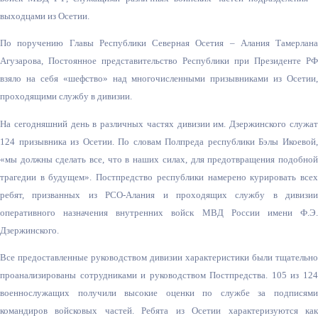
выходцами из Осетии.
По поручению Главы Республики Северная Осетия – Алания Тамерлана
Агузарова, Постоянное представительств
о Республики при Президенте РФ
взяло на себя «шефство» над многочисленными призывниками из Осетии,
проходящими службу в дивизии.
На сегодняшний день в различных частях дивизии им. Дзержинского служат
124 призывника из Осетии. По словам Полпреда республики Бэлы Икоевой,
«мы должны сделать все, что в наших силах, для предотвращения подобной
трагедии в будущем». Постпредство республики намерено курировать всех
ребят, призванных из РСО-Алания и проходящих службу в дивизии
оперативного назначения внутренних войск МВД России имени Ф.Э.
Дзержинского.
Все предоставленные руководством дивизии характеристики были тщательно
проанализированы сотрудниками и руководством Постпредства. 105 из 124
военнослужащих получили высокие оценки по службе за подписями
командиров войсковых частей. Ребята из Осетии характеризуются как