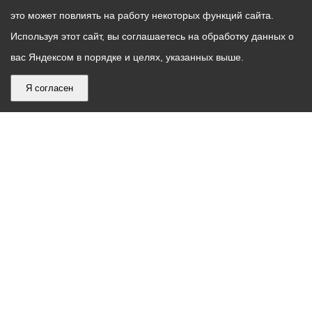
это может повлиять на работу некоторых функций сайта.
Используя этот сайт, вы соглашаетесь на обработку данных о
вас Яндексом в порядке и целях, указанных выше.
Я согласен
График
С понедельника по пятницу – с 9.00 до 18.00
работы
Телефон контакт-центра АМС г. Владикавказ
30-30-30
администрации
звонки принимаются с 9:00 до 18:00
местного
Круглосуточный телефон Единой дежурной
самоуправления
диспетчерской службы
53-19-19