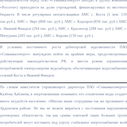
муниципалитетов перед ПАО «Севкавказэнерго
» (входит в группу компани
«Россети») приходится на долю учреждений, финансируемых из местного
бюджета. В числе регулярных неплательщиков АМС с. Коста (1 млн. 110
тыс.руб.), АМС с. Нарт (868 тыс. руб.), АМС с. Кадгарон (850 тыс. руб.) АМС
с. Нижний Фиагдон (294 тыс. руб.), АМС с. Красногор (288 тыс. руб.), АМС с.
Мичурино (205 тыс. руб.), АМС с. Кирово (159 тыс. руб.).
В условиях постоянного роста дебиторской задолженности ПАО
«Севкавказэнерго
» вынуждено пойти на крайние меры, предусмотренные
действующим законодательство
м РФ, и ввести режим ограничени
потребляемой электроэнергии водозаборов, обеспечивающих водоснабжение
селений Коста и Нижний Фиагдон.
По словам заместителя управляющего директора ПАО «Севкавказэнерго
»
Казбека Хаблиева, в энергокомпании понимают, что отключение воды создает
много неудобств населению. «Многие наши сотрудники так же проживают в
Ардонском районе. Но мы не можем мириться с постоянным нарушением
договорных обязательств, так как срывы платежей таких больших групп
потребителей могут поставить под угрозу стабильное энергоснабжение всей