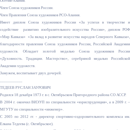
Осетия-Алания.
Член Союза художников России.
Член Правления Союза художников РСО-Алания.
Имеет диплом Союза художников России «За успехи в творчестве и
содействие развитию изобразительного искусства России», диплом РОФ
«Мир Кавказа» «За вклад в развитие искусства народов Северного Кавказа»,
благодарности правления Союза художников России, Российской Академии
художеств. Обладает золотой медалью Союза художников России
«Духовность. Традиции. Мастерство», серебряной медалью Российской
Академии художеств.
Замужем, воспитывает двух дочерей.
___________
ТЕДЕЕВ РУСЛАН ЗАУРОВИЧ
Родился 18 декабря 1973 г. в с. Октябрьском Пригородного района СО АССР.
В 2004 г. окончил ВИЭУП по специальности «юриспруденция», а в 2009 г. –
МГУТУ по специальности «инженер».
С 2005 по 2012 гг. - директор спортивно-оздоровительного комплекса им.
Елкана Тедеева (с. Октябрьское).