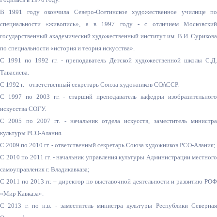
В 1991 году окончила Северо-Осетинское художественное училище по
специальности «живопись», а в 1997 году - с отличием Московский
государственный академический художественный институт им. В.И. Сурикова
по специальности «история и теория искусства».
С 1991 по 1992 гг. - преподаватель Детской художественной школы С.Д.
Тавасиева.
С 1992 г. - ответственный секретарь Союза художников СОАССР.
С 1997 по 2003 гг. - старший преподаватель кафедры изобразительного
искусства СОГУ.
С 2005 по 2007 гг. - начальник отдела искусств, заместитель министра
культуры РСО-Алания.
С 2009 по 2010 гг. - ответственный секретарь Союза художников РСО-Алания;
С 2010 по 2011 гг. - начальник управления культуры Администрации местного
самоуправления г. Владикавказа;
С 2011 по 2013 гг. – директор по выставочной деятельности и развитию РОФ
«Мир Кавказа».
С 2013 г. по н.в. - заместитель министра культуры Республики Северная