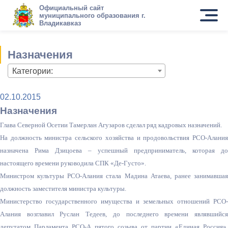
Официальный сайт
муниципального образования г.
Владикавказ
Назначения
Категории:
02.10.2015
Назначения
Глава Северной Осетии Тамерлан Агузаров сделал ряд кадровых назначений.
На должность министра сельского хозяйства и продовольствия РСО-Алания
назначена Рима Дзицоева – успешный предприниматель, которая до
настоящего времени руководила СПК «Де-Густо».
Министром культуры РСО-Алания стала Мадина Атаева, ранее занимавшая
должность заместителя министра культуры.
Министерство государственного имущества и земельных отношений РСО-
Алания возглавил Руслан Тедеев, до последнего времени являвшийся
депутатом Парламента РСО-А пятого созыва от партии «Единая Россия»,