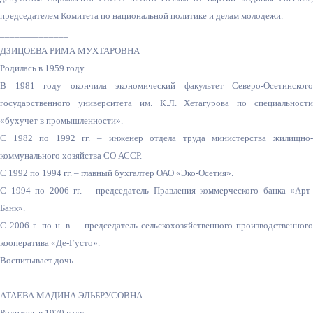
председателем Комитета по национальной политике и делам молодежи.
______________
ДЗИЦОЕВА РИМА МУХТАРОВНА
Родилась в 1959 году.
В 1981 году окончила экономический факультет Северо-Осетинского
государственного университета им. К.Л. Хетагурова по специальности
«бухучет в промышленности».
С 1982 по 1992 гг. – инженер отдела труда министерства жилищно-
коммунального хозяйства СО АССР.
С 1992 по 1994 гг. – главный бухгалтер ОАО «Эко-Осетия».
С 1994 по 2006 гг. – председатель Правления коммерческого банка «Арт-
Банк».
С 2006 г. по н. в. – председатель сельскохозяйственного производственного
кооператива «Де-Густо».
Воспитывает дочь.
_______________
АТАЕВА МАДИНА ЭЛЬБРУСОВНА
Родилась в 1970 году.