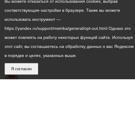
Вы можете отказаться от использования cookies, выбрав
соответствующие настройки в браузере. Также вы можете
использовать инструмент —
https://yandex.ru/support/metrika/general/opt-out.html Однако это
может повлиять на работу некоторых функций сайта. Используя
этот сайт, вы соглашаетесь на обработку данных о вас Яндексом
в порядке и целях, указанных выше.
Я согласен
График
С понедельника по пятницу – с 9.00 до 18.00
работы
Телефон контакт-центра АМС г. Владикавказ
30-30-30
администрации
звонки принимаются с 9:00 до 18:00
местного
Круглосуточный телефон Единой дежурной
самоуправления
диспетчерской службы
53-19-19