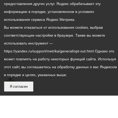
предоставления других услуг. Яндекс обрабатывает эту
информацию в порядке, установленном в условиях
использования сервиса Яндекс Метрика.
Вы можете отказаться от использования cookies, выбрав
соответствующие настройки в браузере. Также вы можете
использовать инструмент —
https://yandex.ru/support/metrika/general/opt-out.html Однако это
может повлиять на работу некоторых функций сайта. Используя
этот сайт, вы соглашаетесь на обработку данных о вас Яндексом
в порядке и целях, указанных выше.
Я согласен
График
С понедельника по пятницу – с 9.00 до 18.00
работы
Телефон контакт-центра АМС г. Владикавказ
30-30-30
администрации
звонки принимаются с 9:00 до 18:00