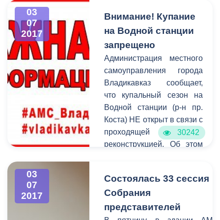
общего, среднего общего,
Правобережной
03
профессионального и
Внимание! Купание
администрации
07
высшего образования,
на Водной станции
Владикавказа.
2017
воспитанники
запрещено
образовательных
Администрация местного
организаций
самоуправления города
дополнительного
Владикавказ сообщает,
образования детей, а
что купальный сезон на
также научные
Водной станции (р-н пр.
руководители, педагоги-
Коста) НЕ открыт в связи с
наставники, специалисты-
проходящей
30242
организаторы работы с
реконструкцией. Об этом
творчески одаренной
информируют специально
молодежью, специалисты
установленные знаки
органов управления в
03
Состоялась 33 сессия
"Купание запрещено".
07
сфере образования.
Собрания
2017
представителей