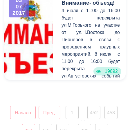
03
Внимание- объезд!
07
4 июля с 11:00 до 16:00
2017
будет перекрыта
ул.М.Горького на участке
от ул.Н.Востока до
Пионеров в связи с
проведением траурных
мероприятий. 8 июля с
11:00 до 16:00 будет
перекрыта
19892
ул.Августовских событий
на участке от ул.Чкалова
до О.Кошевого в связи с
проведением
поминальных
мероприятий. Просим с
Начало
Пред.
1
452
453
...
пониманием отнестись к
ситуации и заранее искать