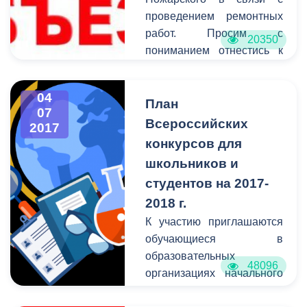
нелицеприятные
проведением ремонтных
последствия своего
работ. Просим с
20350
пребывания здесь.
пониманием отнестись к
Сотрудники АМС
возможным затруднениям.
Владикавказа
периодически проводят
04
План
07
здесь субботники,
Всероссийских
2017
приводят в порядок
конкурсов для
территорию, несмотря на
школьников и
то, что парк не находится
на балансе городского
студентов на 2017-
округа Владикавказ. Так и
2018 г.
сейчас по поручению
К участию приглашаются
главы АМС Бориса
обучающиеся в
Албегова практически за
образовательных
48096
десять дней территорию
организациях начального
парка привели в порядок
общего, основного
сотрудники