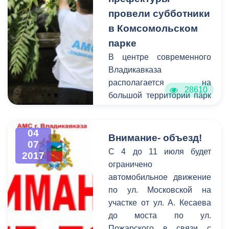
красивейшему маршруту
провели субботники
Нижний Згид- Галиат.
в Комсомольском
Путешествие стартует 13
парке
июля в 9:00 на пл. Штыба.
В центре современного
Поход пройдёт в
Владикавказа
сопровождении
располагается на
профессиональных
28610
большой территории парк
инструкторов.
под названием
Комсомольский.
04
Огромные вековые
Внимание- объезд!
07
деревья, зелёная трава,
С 4 до 11 июля будет
2017
удобные
ограничено
асфальтированные
автомобильное движение
дорожки привлекают сюда
по ул. Московской на
множество горожан.
участке от ул. А. Кесаева
Горожане же зачастую
до моста по ул.
оставляют
Пожарского в связи с