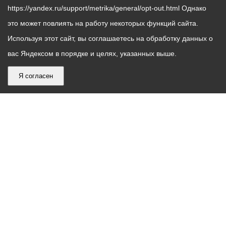
https://yandex.ru/support/metrika/general/opt-out.html Однако
это может повлиять на работу некоторых функций сайта.
Используя этот сайт, вы соглашаетесь на обработку данных о
вас Яндексом в порядке и целях, указанных выше.
Я согласен
График
С понедельника по пятницу – с 9.00 до 18.00
работы
Телефон контакт-центра АМС г. Владикавказ
30-30-30
администрации
звонки принимаются с 9:00 до 18:00
местного
Круглосуточный телефон Единой дежурной