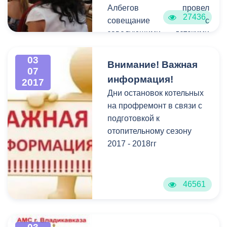
Албегов провел
27436
совещание с
заведующими детскими
садами города. Поводом
для внеочередной встречи
03
Внимание! Важная
07
послужил инцидент с
информация!
2017
отравлением детей в
Дни остановок котельных
одном из районов
на профремонт в связи с
Республики. В совещании
подготовкой к
принял участие начальник
отопительному сезону
Управления
2017 - 2018гг
образования Роман
Гозюмов.
46561