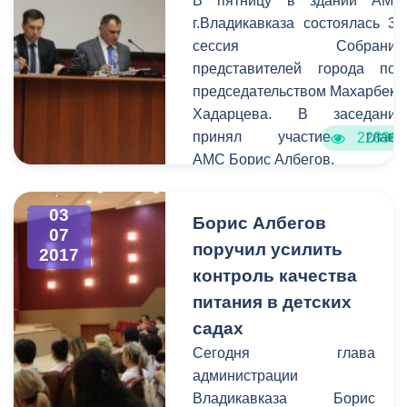
В пятницу в здании АМС
г.Владикавказа состоялась 33
сессия Собрания
представителей города под
председательством Махарбека
Хадарцева. В заседании
принял участие глава
22896
АМС Борис Албегов.
03
Борис Албегов
07
поручил усилить
2017
контроль качества
питания в детских
садах
Сегодня глава
администрации
Владикавказа Борис