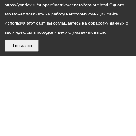
представители
https://yandex.ru/support/metrika/general/opt-out.html Однако
Владикавказа рассказали
это может повлиять на работу некоторых функций сайта.
о растущем турпотоке в
Используя этот сайт, вы соглашаетесь на обработку данных о
республику, развитии
вас Яндексом в порядке и целях, указанных выше.
горно-рекреационного
кластера и
Я согласен
гастрономических
маршрутах, знакомящих
гостей с национальной
кухней и традициями
Осетии.
График
С понедельника по пятницу – с 9.00 до 18.00
работы
Телефон контакт-центра АМС г. Владикавказ
30-30-30
администрации
звонки принимаются с 9:00 до 18:00
местного
Круглосуточный телефон Единой дежурной