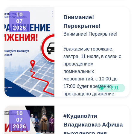
республики.
Дорогие земляки!
10
Внимание!
07
Перекрытие!
2026
От всей души поздравляю
Внимание! Перекрытие!
вас с Днём Хетага, одним
из самых почитаемых и
Уважаемые горожане,
сердечных национальных
завтра, 11 июля, в связи с
праздников нашей
проведением
республики.
поминальных
мероприятий, с 10:00 до
Этот день объединяет
17:00 будет временно
291
всех жителей Осетии,
прекращено движение:
независимо от
национальности, и служит
-по ул. Владикавказской
живым напоминанием о
10
#Кудапойти
на участке от ул. А.
той исторической памяти,
07
Гагкаева до ул. Генерала
Владикавказ Афиша
которая давно стала
2026
Дзусова.
выходного дня
частью нас самих.