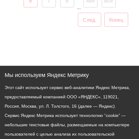
6
7
8
489
Все
заместитель главы
...
администрации Мадина
Для участников
Ходова. В своём
След.
Конец
подготовили программу,
выступлении она
посвященную истории
подчеркнула, что главное
этого праздника. Звучали
достояние осетинской
стихи о семье, а также
столицы — её жители, их
песни в исполнении
радушие и
хоровых коллективов
гостеприимство, которые
«Рябинушки» и
создают уникальную
Мы используем Яндекс Метрику
«Сударушки», которые
атмосферу для каждого
входят в состав клуба.
Этот сайт использует сервис веб-аналитики Яндекс Метрика,
гостя города.
предоставляемый компанией ООО «ЯНДЕКС», 119021,
Клуб существует при
«Владикавказ открыт для
Россия, Москва, ул. Л. Толстого, 16 (далее — Яндекс).
библиотеке уже 13 лет.
сотрудничества и готов
Сервис Яндекс Метрика использует технологию “cookie” —
Когда-то он начинался с
перенимать лучшие
обсуждения книг, а
небольшие текстовые файлы, размещаемые на компьютере
практики. Уверена, что
сегодня объединяет 65
пользователей с целью анализа их пользовательской
живые человеческие