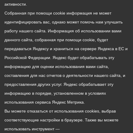
пенсионеров, которым
контакты между нашими
активности.
интересно проводить
городами станут основой
Собранная при помощи cookie информация не может
время вместе.
для новых совместных
идентифицировать вас, однако может помочь нам улучшить
проектов в культуре,
Клуб открыт для всех
работу нашего сайта. Информация об использовании вами
спорте и молодёжной
желающих.
данного сайта, собранная при помощи cookie, будет
политике», — отметила
Присоединиться могут
Мадина Ходова.
передаваться Яндексу и храниться на сервере Яндекса в ЕС и
люди любого возраста и
Российской Федерации. Яндекс будет обрабатывать эту
из любого района города.
Делегаты обсудили
информацию для оценки использования вами сайта,
Достаточно прийти в
ключевые направления
библиотеку по адресу: пр.
составления для нас отчетов о деятельности нашего сайта, и
развития городского
Коста, 283в.
предоставления других услуг. Яндекс обрабатывает эту
туризма, вопросы
привлечения инвестиций
информацию в порядке, установленном в условиях
в отрасль и создания
использования сервиса Яндекс Метрика.
комфортной среды для
Вы можете отказаться от использования cookies, выбрав
путешественников.
соответствующие настройки в браузере. Также вы можете
использовать инструмент —
Со своей стороны