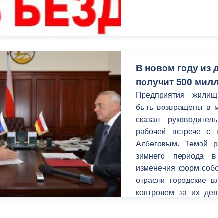
В новом году из
получит 500 мил
Предприятия жилищ
быть возвращены в м
сказал руководите
рабочей встрече с 
Албеговым. Темой р
зимнего периода в
изменения форм собс
отрасли городские в
контролем за их дея
РСО-Алания, нап
обслуживания и уро