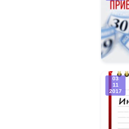
03
11
2017