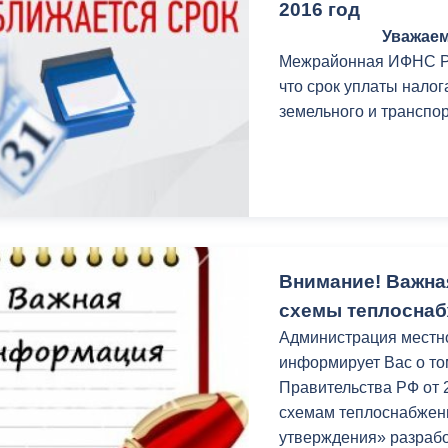
2016 год
Уважаем
Межрайонная ИФНС Рос
что срок уплаты налог
земельного и транспо
Внимание! Важна
схемы теплоснаб
Администрация местно
информирует Вас о то
Правительства РФ от 
схемам теплоснабжени
утверждения» разраб