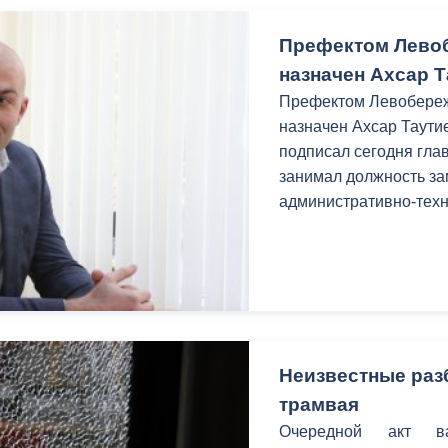
Префектом Лево
назначен Ахсар 
Префектом Левобереж
назначен Ахсар Таути
подписал сегодня гла
занимал должность за
административно-техн
Неизвестные раз
трамвая
Очередной акт в