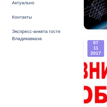
Владикавка
Актуально
Распоряжен
Контакты
ОРВ и эксп
Оценка деят
Экспресс-анкета гостя
местного с
Владикавказа
07
11
2017
Открытые д
Информация
проверок