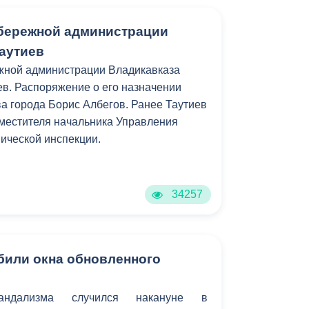
бережной администрации
Таутиев
ной администрации Владикавказа
ев. Распоряжение о его назначении
ва города Борис Албегов. Ранее Таутиев
местителя начальника Управления
ической инспекции.
34257
били окна обновленного
андализма случился накануне в