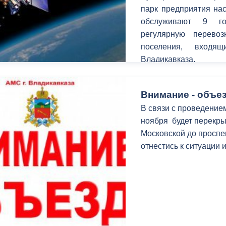
з
парк предприятия нас
ия, постановления
Кадровая политика
обслуживают 9 го
регулярную перево
ертиза НПА
Контактная информация
поселения, входя
ельности органов
Списки граждан, состоящих на
Владикавказа.
амоуправления
учете в качестве нуждающихся 
улучшении жилищных условий п
Внимание - объез
г. Владикавказ
В связи с проведение
ноября будет перекры
Московской до проспе
анные
Общественное обсуждение
отнестись к ситуации 
документов стратегического
планирования
 о результатах
Порядок обжалования решений 
действий органов местного
самоуправления