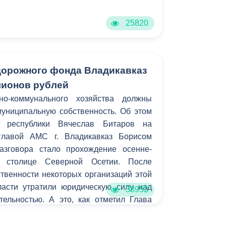
25820
 дорожного фонда Владикавказ
лионов рублей
но-коммунального хозяйства должны
униципальную собственность. Об этом
ль республики Вячеслав Битаров на
главой АМС г. Владикавказ Борисом
азговора стало прохождение осенне-
 столице Северной Осетии. После
твенности некоторых организаций этой
ласти утратили юридическую силу над
38952
тельностью. А это, как отметил Глава
рямую сказывается на качестве
вне выполнения своих обязательств