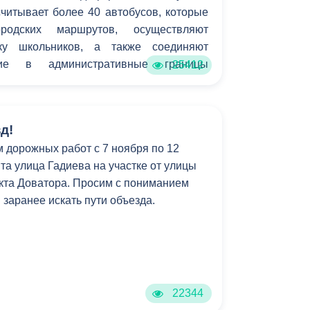
читывает более 40 автобусов, которые
Противодействие коррупции
родских маршрутов, осуществляют
зку школьников, а также соединяют
Градостроительная деятельность
щие в административные границы
25412
Формирование комфортной
в
городской среды
о
Бюджет для граждан
д!
м дорожных работ с 7 ноября по 12
Пространственные сведения
та улица Гадиева на участке от улицы
кта Доватора. Просим с пониманием
Гражданская оборона в
и заранее искать пути объезда.
чрезвычайных ситуациях
Незаконное строительство
и
Информация финансового
органа
22344