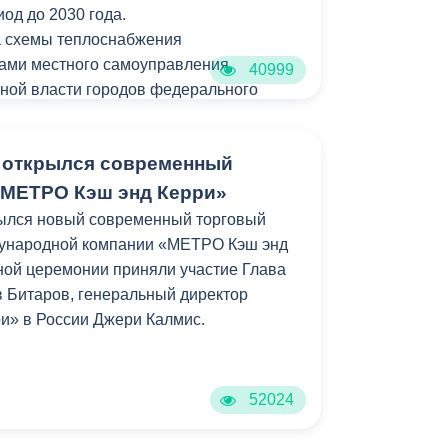
иод до 2030 года.
а схемы теплоснабжения
ами местного самоуправления,
40999
ной власти городов федерального
 замечаний и предложений, а также
х слушаний.
 открылся современный
«МЕТРО Кэш энд Керри»
рылся новый современный торговый
дународной компании «МЕТРО Кэш энд
ной церемонии приняли участие Глава
 Битаров, генеральный директор
и» в России Джери Калмис.
52024