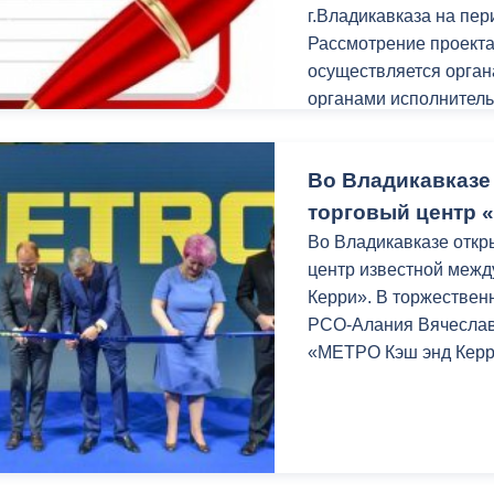
г.Владикавказа на пер
Рассмотрение проект
осуществляется орган
органами исполнитель
значения путем сбора
организации публичны
Во Владикавказе
торговый центр 
Во Владикавказе отк
центр известной меж
Керри». В торжествен
РСО-Алания Вячеслав
«МЕТРО Кэш энд Керр