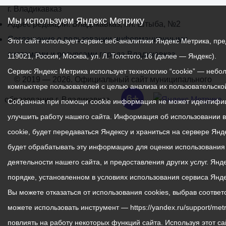
г. Владикавказ
Мы используем Яндекс Метрику
Адрес редакции: Владикавказ, пл. Штыба, №2
Соглашение о пользовании информационными
Этот сайт использует сервис веб-аналитики Яндекс Метрика, 
системами и ресурсами города Владикавказ
119021, Россия, Москва, ул. Л. Толстого, 16 (далее — Яндекс).
Сервис Яндекс Метрика использует технологию “cookie” — неб
© 2019 — 2026. Официальный сайт муниципального
компьютере пользователей с целью анализа их пользовательской
6+
образования г. Владикавказ.
Собранная при помощи cookie информация не может идентифиц
улучшить работу нашего сайта. Информация об использовании 
cookie, будет передаваться Яндексу и храниться на сервере Ян
будет обрабатывать эту информацию для оценки использования в
деятельности нашего сайта, и предоставления других услуг. Ян
порядке, установленном в условиях использования сервиса Янд
Вы можете отказаться от использования cookies, выбрав соотве
можете использовать инструмент — https://yandex.ru/support/metr
повлиять на работу некоторых функций сайта. Используя этот са