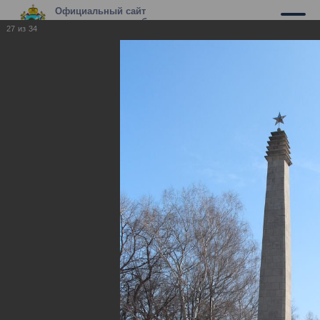
Официальный сайт
муниципального образования г.
27
из
34
Владикавказ
Владикавказ: История в бронзе и
камне
Владикавказ: История в бронзе и камне
17.12.2013