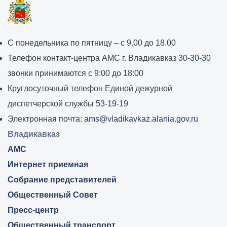
График
С понедельника по пятницу – с 9.00 до 18.00
работы
Телефон контакт-центра АМС г. Владикавказ
30-30-30
администрации
звонки принимаются с 9:00 до 18:00
местного
Круглосуточный телефон Единой дежурной
самоуправления
диспетчерской службы
53-19-19
города
Электронная почта:
ams@vladikavkaz.alania.gov.ru
Владикавказ:
Владикавказ
АМС
Интернет приемная
Собрание представителей
Общественный Совет
Пресс-центр
Общественный транспорт