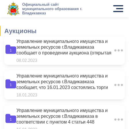
Официальный сайт
муниципального образования г.
Владикавказ
Аукционы
Управление муниципального имущества и
земельных ресурсов г.Владикавказа
1
сообщает о проведении аукциона (открытая
форма подачи предложений о цене) по
08.02.2023
продаже права заключения договора
аренды следующего земельного участка
(распоряжение АМС г.Владикавказа от
Управление муниципального имущества и
15.12.2022 №380, приказ УМИЗР
земельных ресурсов г.Владикавказа
1
г.Владикавказа от 06.02.2023 №17)
сообщает, что 16.01.2023 состоялись торги
(открытый аукцион в электронной форме) по
18.01.2023
продаже следующего объекта
муниципальной собственности:
Управление муниципального имущества и
земельных ресурсов г.Владикавказа в
1
соответствии с пунктом 4 статьи 448
Гражданского кодекса Российской