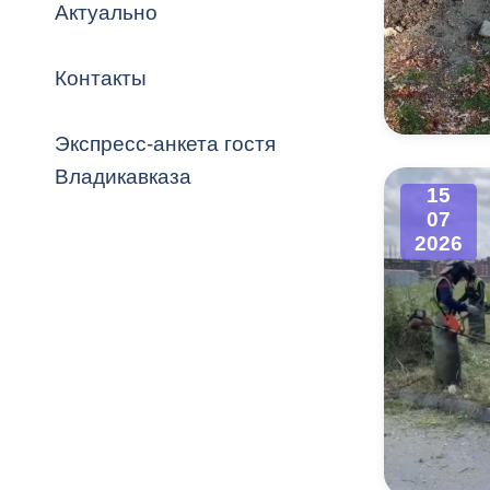
Владикавка
Актуально
Распоряжен
Контакты
ОРВ и эксп
Оценка деят
Экспресс-анкета гостя
местного с
Владикавказа
15
07
2026
Открытые д
Информация
проверок