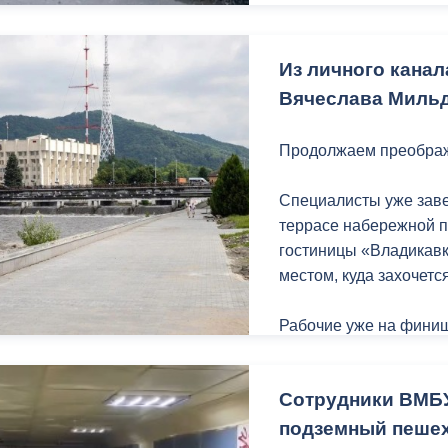
За последние несколь
Дзусова, на пр. Коста,
ный контроль
Выборы 2026
Из личного кана
Вячеслава Мильд
Продолжаем преображ
Специалисты уже зав
террасе набережной п
гостиницы «Владикавк
местом, куда захочетс
Рабочие уже на финиш
обустраивают основан
зоне отдыха появятс
Сотрудники ВМБ
удобные лавочки и урн
подземный пешех