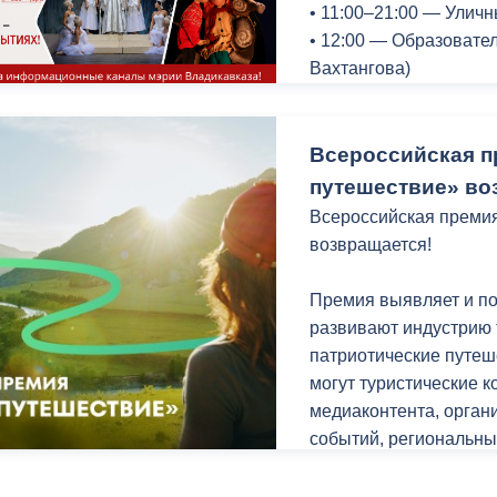
• 11:00–21:00 — Улич
фыдбылызæй нæ хиз
• 12:00 — Образовате
Вахтангова)
Амондджын бæрæгбæт
• 19:00 — Спектакль 
Республики Адыгея) н
Всероссийская п
Конный театр «Нарты
путешествие» во
• 18:00 — «Нарты. Л
Всероссийская преми
представление с джиг
возвращается!
древними обрядами и
Премия выявляет и по
Филиал Мариинского т
развивают индустрию 
• 15:00 — Экскурсия 
патриотические путеш
кирхи (Концертный зал
могут туристические к
медиаконтента, орган
12 июля (воскресенье
событий, региональны
Филиал Мариинского т
Для участия доступны 