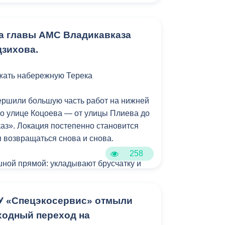
Бесплатная юридическая помощь
ко дней борщевик был скошен на ул.
 на пр. Доватора.
ла главы АМС Владикавказа
зихова.
ать набережную Терека
ершили большую часть работ на нижней
о улице Коцоева — от улицы Плиева до
аз». Локация постепенно становится
я возвращаться снова и снова.
258
ной прямой: укладывают брусчатку и
ие 120-метрового парапета. В новой
я современные опоры освещения,
У «Спецэкосервис» отмыли
ы. Газон тоже приведут в порядок.
одный переход на