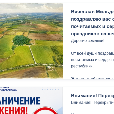
Вячеслав Мильдз
Подобрали мусор в мк
поздравляю вас с
Продолжается ликвида
почитаемых и се
Московская, 48.
праздников наше
Дорогие земляки!
На пр. Доватора прошл
От всей души поздрав
почитаемых и сердеч
Иристонский и Промы
республики.
На территории кладби
Этот день объединяет
национальности, и сл
Ежедневно ведется по
исторической памяти, 
Внимание! Перек
Проведена работа по
Внимание! Перекрыти
Традиционно в этот д
материалов.
Хетага, чтобы вознес