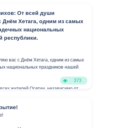
ихов: От всей души
рн «Новый город».
 Днём Хетага, одним из самых
ция стихийной свалки по ул.
рдечных национальных
й республики.
а очистка от поросли.
ляю вас с Днём Хетага, одним из самых
ных национальных праздников нашей
шленный районы Владикавказа:
373
ща в пос. Заводском проведена уборка.
 всех жителей Осетии, независимо от
ужит живым напоминанием о той
кос сорной растительности.
которая давно стала частью нас самих.
рытие!
 очистке от информационных
е!
ень люди приходят в священную рощу
ти молитвы Святому Уастырджи и