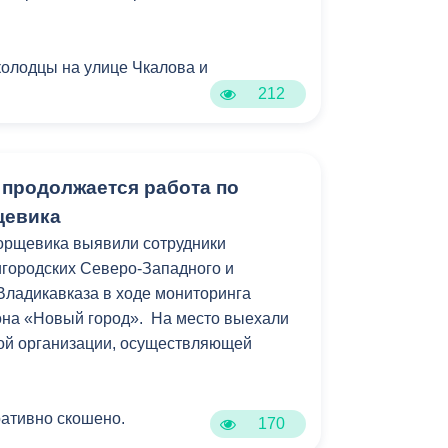
Противодействие коррупции
колодцы на улице Чкалова и
Градостроительная деятельность
212
Формирование комфортной
в
городской среды
ы ведутся в усиленном режиме, что
о
ть работоспособность системы
Бюджет для граждан
 продолжается работа по
спечивать своевременный отвод
щевика
Пространственные сведения
орщевика выявили сотрудники
городских Северо-Западного и
Гражданская оборона в
Владикавказа в ходе мониторинга
чрезвычайных ситуациях
она «Новый город». На место выехали
ой организации, осуществляющей
Незаконное строительство
и
Информация финансового
органа
ативно скошено.
170