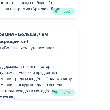
ные театры (вход свободный)
æд!
льная программа (Арт-кафе Дома
352
тæ уе ΄ппæтыл дæр цæуæд!
«Горсть земли» (Национальный театр
а сцене Филиала Мариинского театра.
ремия «Больше, чем
»
звращается!
егенды возвращаются» — зрелищное
я «Больше, чем путешествие»
итовкой, национальными танцами,
 живой музыкой.
ддерживает проекты, которые
еатра в РСО – Алания
туризма в России и продвигают
по историческому зданию лютеранской
ествия среди молодёжи. Подать заявку
).
омпании, экскурсоводы, создатели
изаторы походов и молодёжных
346
)
е команды.
еатра в РСО – Алания
4 категории: «Человек», «Проект»,