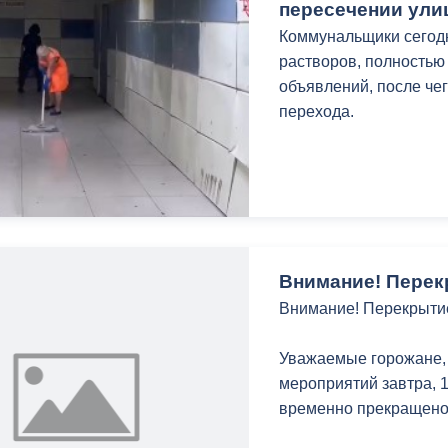
Отмечу, что благоустр
пересечении улиц
большого проекта по 
Коммунальщики сегод
перспективе планируе
растворов, полностью
набережной к единой 
объявлений, после че
общую прогулочную зо
перехода.
Работы ведутся в ра
«Благоустройство и о
Внимание! Перек
Внимание! Перекрыти
Уважаемые горожане,
мероприятий завтра, 1
временно прекращено