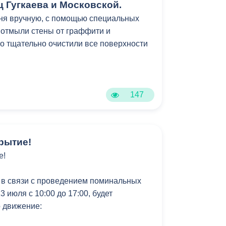
ойство этого участка — лишь часть
 Гугкаева и Московской.
обновлению всей набережной Терека. В
ня вручную, с помощью специальных
тся привести внешний облик
 отмыли стены от граффити и
архитектурной концепции, сформировав
го тщательно очистили все поверхности
ну.
мках муниципальной программы
зеленение».
147
рытие!
е!
 в связи с проведением поминальных
3 июля с 10:00 до 17:00, будет
 движение: