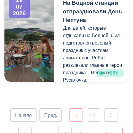
29
На Водной станции
Владикавказа обещала,
богатейшее культурное
07
отпраздновали День
что льгота сохранится и
наследие нашей великой
2026
будет предоставляться в
России.
Нептуна
рамках нового
Для детей, которые
нормативного порядка.
отдыхали на Водной, был
Изменения были связаны
подготовлен веселый
с тем, что в начале 2026
праздник с участием
года полномочия по
аниматоров. Ребят
организации
развлекали главные герои
пассажирских перевозок
праздника – Нептун и
163
перешли в
Русалочка.
республиканский Комитет
по транспорту.
Как отметил заведующий
Водной станцией Георгий
Цгоев, празднование Дня
Начало
Пред.
1
2
3
Нептуна - уже старая
добрая традиция.