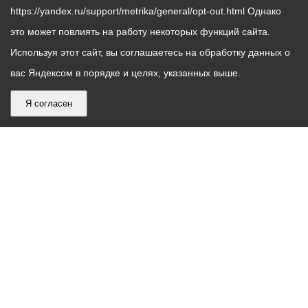
https://yandex.ru/support/metrika/general/opt-out.html Однако
это может повлиять на работу некоторых функций сайта.
Используя этот сайт, вы соглашаетесь на обработку данных о
вас Яндексом в порядке и целях, указанных выше.
Я согласен
График
С понедельника по пятницу – с 9.00 до 18.00
работы
Телефон контакт-центра АМС г. Владикавказ
30-30-30
администрации
звонки принимаются с 9:00 до 18:00
местного
Круглосуточный телефон Единой дежурной