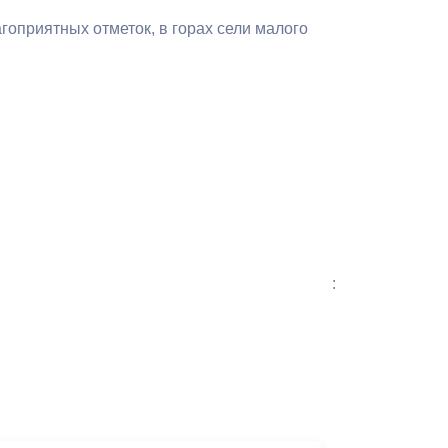
Противодействие коррупции
гоприятных отметок, в горах сели малого
Градостроительная деятельность
Формирование комфортной
в
городской среды
о
Бюджет для граждан
Пространственные сведения
Гражданская оборона в
:
чрезвычайных ситуациях
Незаконное строительство
и
Информация финансового
органа