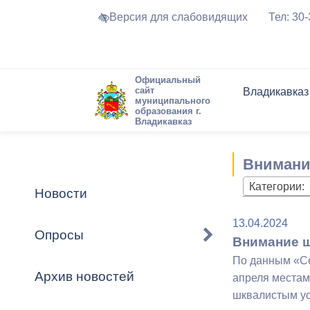
Версия для слабовидящих
Тел: 30
Официальный
сайт
Владикавказ
муниципального
образования г.
Владикавказ
Общие свед
Структура
Интернет-п
Председате
Структура
Новости
Реестры ма
Внимани
Устав город
Торги и Кон
расписание
Обратная с
Комиссии
Новостная 
Актуально
Категории:
Новости
Города-поб
Программа
Противодей
13.04.2024
Достоприме
Опросы
Внимание 
Владикавка
Формы обра
График при
По данным «Се
принимаемы
Архив новостей
апреля местам
Презентаци
рассмотрен
шквалистым ус
городского 