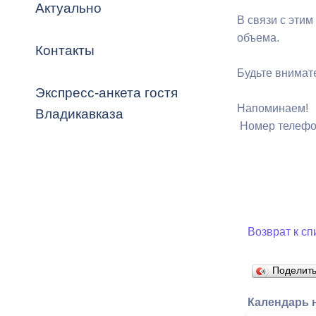
Владикавка
Актуально
Распоряжен
В связи с эти
объема.
Контакты
ОРВ и эксп
Будьте внимат
Оценка деят
Экспресс-анкета гостя
местного с
Напоминаем!
Владикавказа
Номер телефон
Открытые д
Возврат к сп
Поделит
Информация
проверок
Календарь 