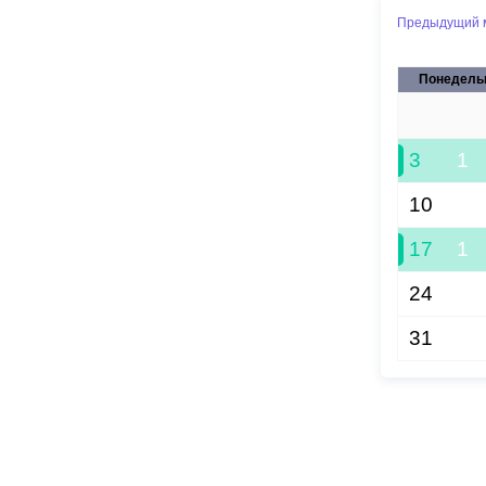
Предыдущий 
Муниципаль
Понедель
27
3
1
10
17
1
24
31