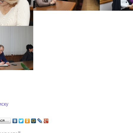
иску
ься…