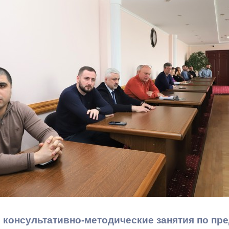
з
ия, постановления
Кадровая политика
ертиза НПА
Контактная информация
ельности органов
Списки граждан, состоящих на
амоуправления
учете в качестве нуждающихся 
улучшении жилищных условий п
г. Владикавказ
анные
Общественное обсуждение
документов стратегического
планирования
 о результатах
Порядок обжалования решений 
действий органов местного
 консультативно-методические занятия по п
самоуправления