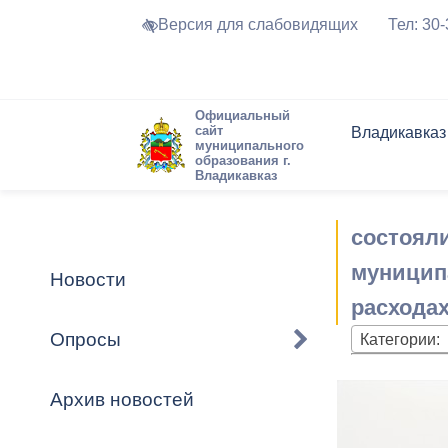
Версия для слабовидящих
Тел: 30
Официальный
сайт
Владикавказ
муниципального
образования г.
Владикавказ
Общие свед
Структура
Интернет-п
Председате
Структура
Новости
Реестры ма
состоял
Устав город
Торги и Кон
расписание
Обратная с
Комиссии
Новостная 
Актуально
муницип
Новости
Города-поб
расходах
Программа
Противодей
Достоприме
Опросы
Категории:
Владикавка
Формы обра
График при
принимаемы
Архив новостей
Презентаци
рассмотрен
городского 