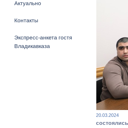
Владикавка
Актуально
Распоряжен
Контакты
ОРВ и эксп
Оценка деят
Экспресс-анкета гостя
местного с
Владикавказа
Открытые д
Информация
20.03.2024
проверок
состоялись