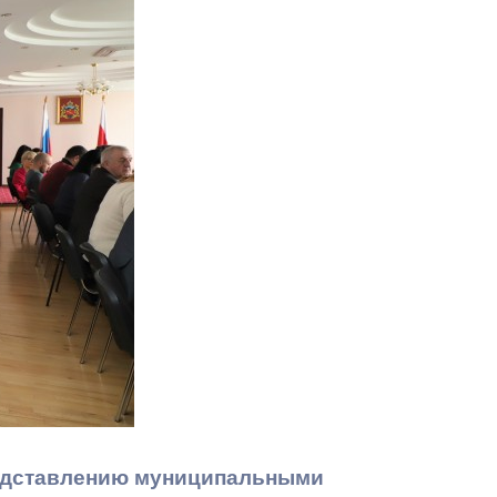
Противодействие коррупции
Градостроительная деятельность
Формирование комфортной
в
городской среды
о
Бюджет для граждан
Пространственные сведения
Гражданская оборона в
чрезвычайных ситуациях
Незаконное строительство
и
Информация финансового
органа
редставлению муниципальными