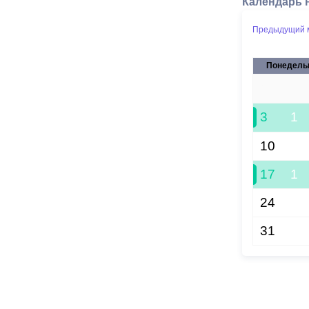
Календарь 
Предыдущий 
Понедель
27
3
1
10
17
1
24
31