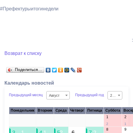
#Префектурыитогинедели
:
Возврат к списку
Поделиться…
Календарь новостей
Предыдущий месяц
Предыдущий год
Август
2026
Понедельник
Вторник
Среда
Четверг
Пятница
Суббота
Воск
1
2
27
28
29
30
31
2
1
8
9
3
1
4
1
5
2
6
7
2