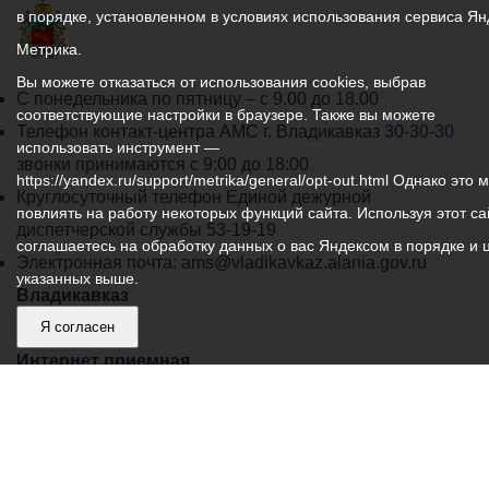
в порядке, установленном в условиях использования сервиса Ян
Метрика.
Вы можете отказаться от использования cookies, выбрав
График
С понедельника по пятницу – с 9.00 до 18.00
соответствующие настройки в браузере. Также вы можете
работы
Телефон контакт-центра АМС г. Владикавказ
30-30-30
использовать инструмент —
администрации
звонки принимаются с 9:00 до 18:00
https://yandex.ru/support/metrika/general/opt-out.html Однако это 
местного
Круглосуточный телефон Единой дежурной
повлиять на работу некоторых функций сайта. Используя этот са
самоуправления
диспетчерской службы
53-19-19
соглашаетесь на обработку данных о вас Яндексом в порядке и 
города
Электронная почта:
ams@vladikavkaz.alania.gov.ru
указанных выше.
Владикавказ:
Владикавказ
АМС
Я согласен
Интернет приемная
Собрание представителей
Общественный Совет
Пресс-центр