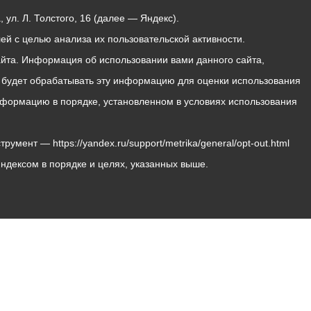
ул. Л. Толстого, 16 (далее — Яндекс).
й с целью анализа их пользовательской активности.
йта. Информация об использовании вами данного сайта,
с будет обрабатывать эту информацию для оценки использования
 информацию в порядке, установленном в условиях использования
мент — https://yandex.ru/support/metrika/general/opt-out.html
Яндексом в порядке и целях, указанных выше.
Владикавказ, пл. Штыба, №2
Тел:
+7 (8672) 55-00-34
Главный редактор: Биазарти Д. К.