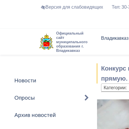
Версия для слабовидящих
Тел: 30
Официальный
сайт
Владикавказ
муниципального
образования г.
Владикавказ
Общие свед
Структура
Интернет-п
Председате
Структура
Новости
Реестры ма
Конкурс
Устав город
Торги и Кон
расписание
Обратная с
Комиссии
Новостная 
Актуально
прямую.
Новости
Города-поб
Категории:
Программа
Противодей
Достоприме
Опросы
Владикавка
Формы обра
График при
принимаемы
Архив новостей
Презентаци
рассмотрен
городского 