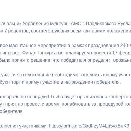
ный контроль
Выборы 2026
 начальник Управления культуры АМС г. Владикавказа Русла
ли 7 рецептов, соответствующих всем критериям положения 
рвое масштабное мероприятие в рамках празднования 240-л
л интерес. Финал конкурса мы планируем провести 17 февр
было принято решение, что победителя определят горожане»
 участие в голосование необходимо заполнить форму учас
буют торт и примут участие в награждении победителя.
7 февраля на площади Штыба будет организована концертна
ут приятно провести время, понаблюдать за процедурой гол
обедителя.
олнения участниками: https://forms.gle/GxdFzyM4Lg5vxBuK9