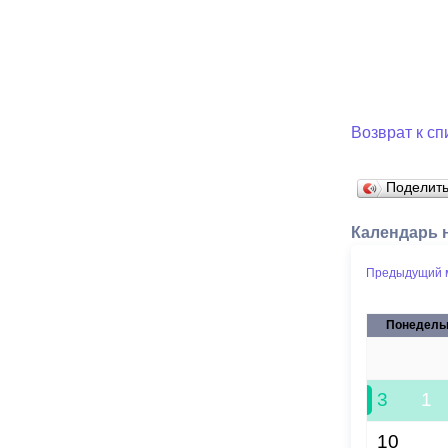
Возврат к сп
Поделит
Календарь 
Предыдущий 
Понедель
27
3
1
10