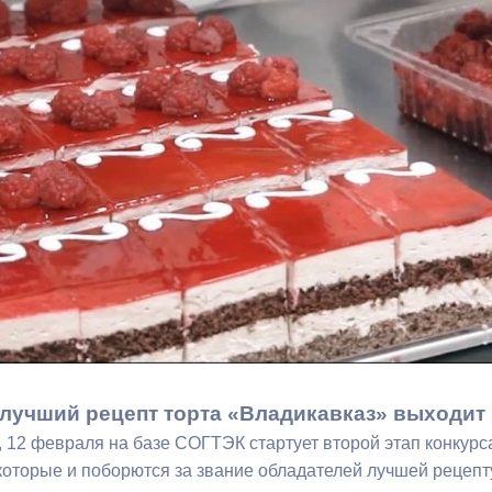
з
ия, постановления
Кадровая политика
ертиза НПА
Контактная информация
ельности органов
Списки граждан, состоящих на
амоуправления
учете в качестве нуждающихся 
улучшении жилищных условий п
г. Владикавказ
анные
Общественное обсуждение
документов стратегического
планирования
 лучший рецепт торта «Владикавказ» выходи
 о результатах
Порядок обжалования решений 
, 12 февраля на базе СОГТЭК стартует второй этап конкурс
действий органов местного
которые и поборются за звание обладателей лучшей рецепту
самоуправления