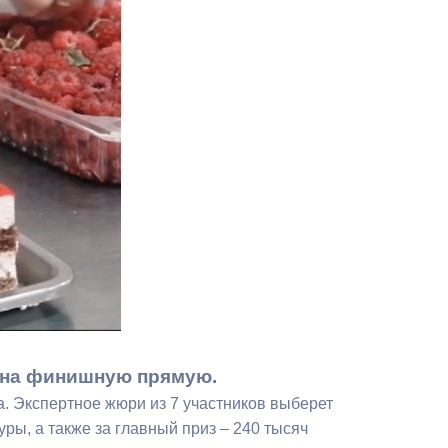
Противодействие коррупции
Градостроительная деятельность
Формирование комфортной
в
городской среды
о
Бюджет для граждан
Пространственные сведения
Гражданская оборона в
чрезвычайных ситуациях
Незаконное строительство
т на финишную прямую.
и
Информация финансового
а. Экспертное жюри из 7 участников выберет
органа
ры, а также за главный приз – 240 тысяч