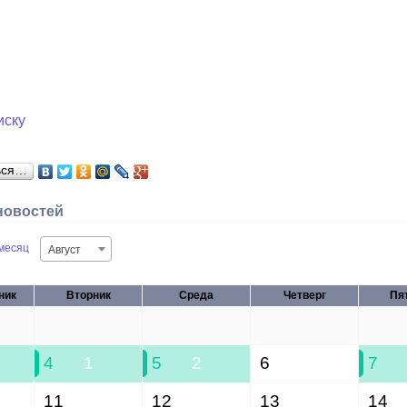
иску
ься…
новостей
месяц
Август
ник
Вторник
Среда
Четверг
Пя
28
29
30
31
4
1
5
2
6
7
11
12
13
14