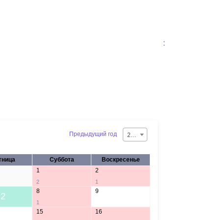
:
Предыдущий год
2026
тница
Суббота
Воскресенье
1
2
2
1
8
9
2
1
15
16