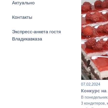
Владикавка
Актуально
Распоряжен
Контакты
ОРВ и эксп
Оценка деят
Экспресс-анкета гостя
местного с
Владикавказа
Открытые д
07.02.2024
Конкурс на
Информация
В понедельник
проверок
3 кондитеров, 