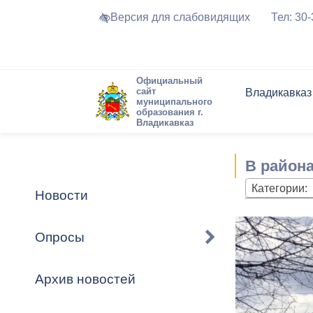
Версия для слабовидящих
Тел: 30
Официальный
сайт
Владикавказ
муниципального
образования г.
Владикавказ
Общие свед
Структура
Интернет-п
Председате
Структура
Новости
Реестры ма
В района
Устав город
Торги и Кон
расписание
Обратная с
Комиссии
Новостная 
Актуально
Категории:
Новости
Города-поб
Программа
Противодей
Достоприме
Опросы
Владикавка
Формы обра
График при
принимаемы
Архив новостей
Презентаци
рассмотрен
городского 