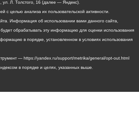
ул. Л. Толстого, 16 (далее — Яндекс).
й с целью анализа их пользовательской активности.
йта. Информация об использовании вами данного сайта,
с будет обрабатывать эту информацию для оценки использования
 информацию в порядке, установленном в условиях использования
мент — https://yandex.ru/support/metrika/general/opt-out.html
Яндексом в порядке и целях, указанных выше.
Владикавказ, пл. Штыба, №2
Тел:
+7 (8672) 55-00-34
Главный редактор: Биазарти Д. К.