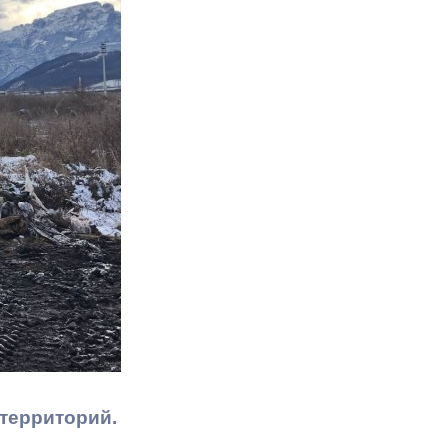
Противодействие коррупции
Градостроительная деятельность
Формирование комфортной
в
городской среды
о
Бюджет для граждан
Пространственные сведения
Гражданская оборона в
чрезвычайных ситуациях
Незаконное строительство
и
Информация финансового
органа
 территорий.