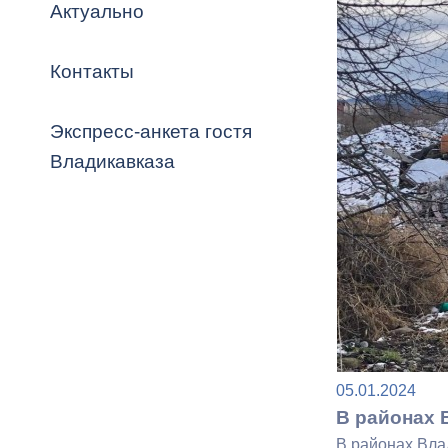
Владикавка
Актуально
Распоряжен
Контакты
ОРВ и эксп
Оценка деят
Экспресс-анкета гостя
местного с
Владикавказа
Открытые д
Информация
05.01.2024
проверок
В районах 
В районах Вла