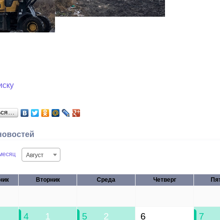
иску
ься…
новостей
месяц
Август
ник
Вторник
Среда
Четверг
Пя
28
29
30
31
4
1
5
2
6
7