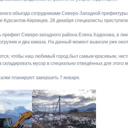
вного объезда сотрудниками Северо-Западной префектур
ный контроль
Выборы 2026
це Курсантов-Кировцев. 26 декабря специалисты приступили
ь префект Северо-западного района Елена Хадонова, в ли
огрузчик и два камаза. На данный момент вывезли уже окол
ется, чтобы наш любимый город был самым красивым, чис
а складировать мусор в специально отведённых для этого м
алки планируют завершить 7 января.