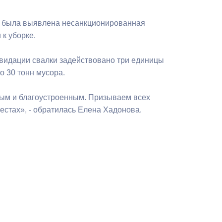
Бесплатная юридическая помощь
ы была выявлена несанкционированная
 к уборке.
квидации свалки задействовано три единицы
о 30 тонн мусора.
тым и благоустроенным. Призываем всех
естах», - обратилась Елена Хадонова.