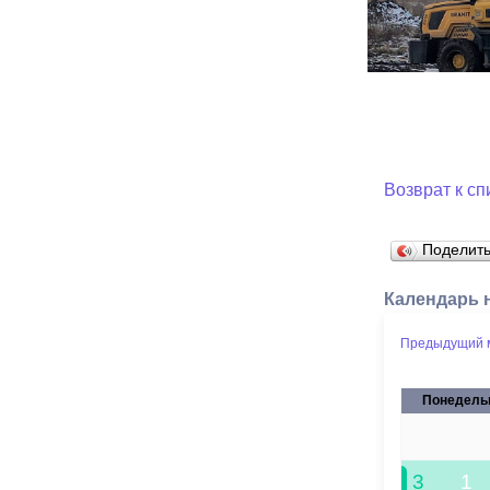
Возврат к сп
Поделит
Календарь 
Предыдущий 
Понедель
27
3
1