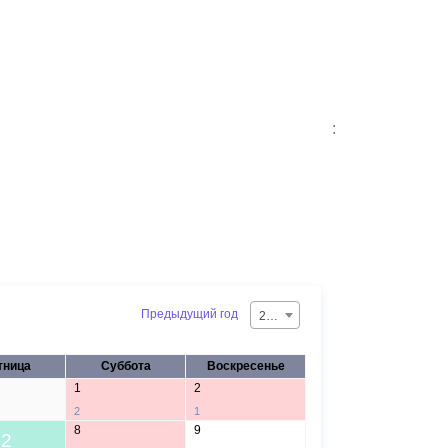
:
Предыдущий год
2026
тница
Суббота
Воскресенье
1
2
2
1
8
9
2