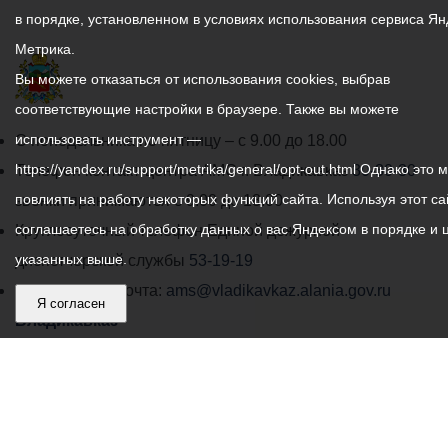
в порядке, установленном в условиях использования сервиса Ян
Метрика.
Вы можете отказаться от использования cookies, выбрав
соответствующие настройки в браузере. Также вы можете
График
использовать инструмент —
С понедельника по пятницу – с 9.00 до 18.00
работы
https://yandex.ru/support/metrika/general/opt-out.html Однако это 
Телефон контакт-центра АМС г. Владикавказ
30-30-30
администрации
повлиять на работу некоторых функций сайта. Используя этот са
звонки принимаются с 9:00 до 18:00
местного
соглашаетесь на обработку данных о вас Яндексом в порядке и 
Круглосуточный телефон Единой дежурной
самоуправления
указанных выше.
диспетчерской службы
53-19-19
города
Электронная почта:
ams@vladikavkaz.alania.gov.ru
Я согласен
Владикавказ:
Владикавказ
АМС
Интернет приемная
Собрание представителей
Общественный Совет