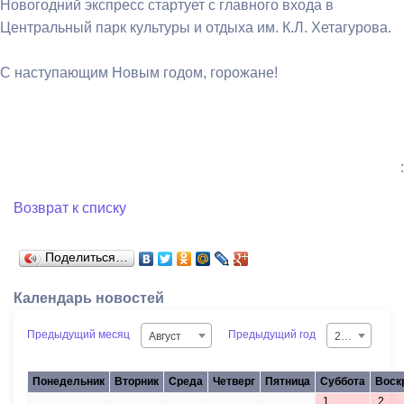
Новогодний экспресс стартует с главного входа в
Центральный парк культуры и отдыха им. К.Л. Хетагурова.
С наступающим Новым годом, горожане!
:
Возврат к списку
Поделиться…
Календарь новостей
Предыдущий месяц
Предыдущий год
Август
2026
Понедельник
Вторник
Среда
Четверг
Пятница
Суббота
Воск
1
2