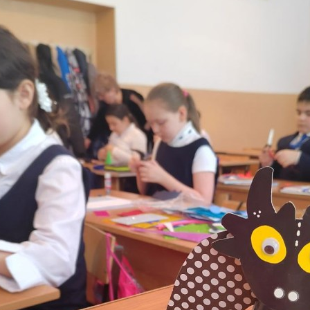
з
ия, постановления
Кадровая политика
ертиза НПА
Контактная информация
ельности органов
Списки граждан, состоящих на
амоуправления
учете в качестве нуждающихся 
улучшении жилищных условий п
г. Владикавказ
анные
Общественное обсуждение
документов стратегического
планирования
 о результатах
Порядок обжалования решений 
действий органов местного
самоуправления