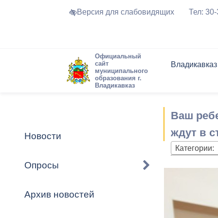
Версия для слабовидящих
Тел: 30
Официальный
сайт
Владикавказ
муниципального
образования г.
Владикавказ
Общие свед
Структура
Интернет-п
Председате
Структура
Новости
Реестры ма
Ваш реб
Устав город
Торги и Кон
расписание
Обратная с
Комиссии
Новостная 
Актуально
ждут в с
Новости
Города-поб
Категории:
Программа
Противодей
Достоприме
Опросы
Владикавка
Формы обра
График при
принимаемы
Архив новостей
Презентаци
рассмотрен
городского 