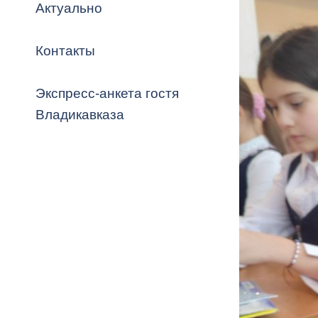
Владикавка
Актуально
Распоряжен
Контакты
ОРВ и эксп
Оценка деят
Экспресс-анкета гостя
местного с
Владикавказа
Открытые д
Информация
проверок