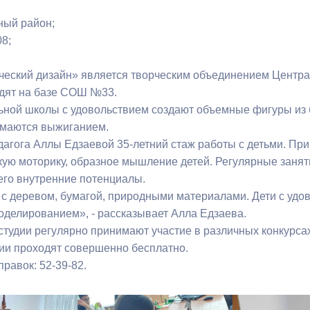
ный район;
08;
ческий дизайн» является творческим объединением Центра
одят на базе СОШ №33.
ьной школы с удовольствием создают объемные фигуры из 
имаются выжиганием.
агога Аллы Едзаевой 35-летний стаж работы с детьми. Прик
кую моторику, образное мышление детей. Регулярные занят
его внутренние потенциалы.
с деревом, бумагой, природными материалами. Дети с удо
оделированием», - рассказывает Алла Едзаева.
студии регулярно принимают участие в различных конкурса
дии проходят совершенно бесплатно.
равок: 52-39-82.