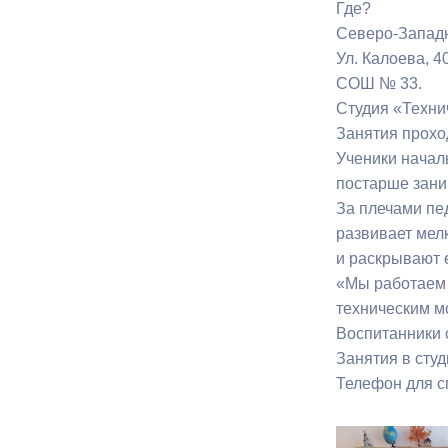
Где?
Северо-Запад
Ул. Калоева, 4
СОШ № 33.
Студия «Техни
Занятия прох
Ученики начал
постарше зан
За плечами пед
развивает мел
и раскрывают 
«Мы работаем 
техническим м
Воспитанники 
Занятия в сту
Телефон для сп