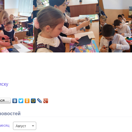
иску
ься…
новостей
месяц
Август