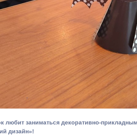
ный контроль
Выборы 2026
к любит заниматься декоративно-прикладным 
ий дизайн»!