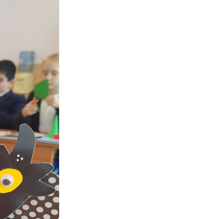
Противодействие коррупции
Градостроительная деятельность
Формирование комфортной
в
городской среды
о
Бюджет для граждан
Пространственные сведения
Гражданская оборона в
чрезвычайных ситуациях
Незаконное строительство
и
Информация финансового
органа