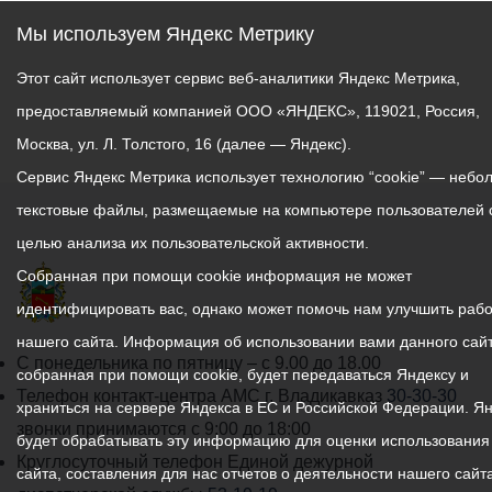
Мы используем Яндекс Метрику
Этот сайт использует сервис веб-аналитики Яндекс Метрика,
предоставляемый компанией ООО «ЯНДЕКС», 119021, Россия,
Москва, ул. Л. Толстого, 16 (далее — Яндекс).
Сервис Яндекс Метрика использует технологию “cookie” — небо
текстовые файлы, размещаемые на компьютере пользователей 
целью анализа их пользовательской активности.
Собранная при помощи cookie информация не может
идентифицировать вас, однако может помочь нам улучшить рабо
нашего сайта. Информация об использовании вами данного сайт
График
С понедельника по пятницу – с 9.00 до 18.00
собранная при помощи cookie, будет передаваться Яндексу и
работы
Телефон контакт-центра АМС г. Владикавказ
30-30-30
храниться на сервере Яндекса в ЕС и Российской Федерации. Я
администрации
звонки принимаются с 9:00 до 18:00
будет обрабатывать эту информацию для оценки использования
местного
Круглосуточный телефон Единой дежурной
сайта, составления для нас отчетов о деятельности нашего сайта