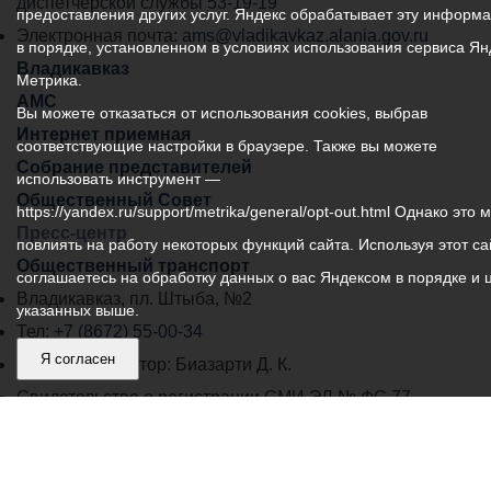
самоуправления
диспетчерской службы
53-19-19
предоставления других услуг. Яндекс обрабатывает эту информ
города
Электронная почта:
ams@vladikavkaz.alania.gov.ru
в порядке, установленном в условиях использования сервиса Ян
Владикавказ:
Владикавказ
Метрика.
АМС
Вы можете отказаться от использования cookies, выбрав
Интернет приемная
соответствующие настройки в браузере. Также вы можете
Собрание представителей
использовать инструмент —
Общественный Совет
https://yandex.ru/support/metrika/general/opt-out.html Однако это 
Пресс-центр
повлиять на работу некоторых функций сайта. Используя этот са
Общественный транспорт
соглашаетесь на обработку данных о вас Яндексом в порядке и 
Владикавказ, пл. Штыба, №2
указанных выше.
Тел:
+7 (8672) 55-00-34
Я согласен
Главный редактор: Биазарти Д. К.
Свидетельство о регистрации СМИ ЭЛ № ФС 77 –
75258 от 07.03.2019 выданное Федеральной Службой
по надзору в сфере связи, информационных