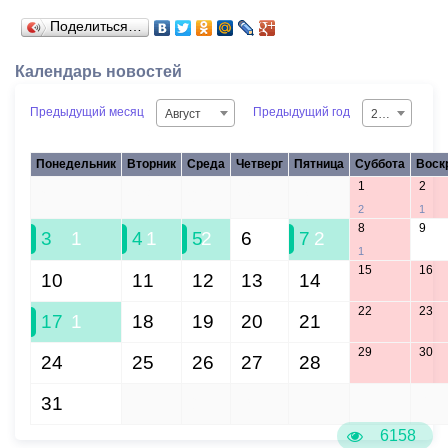
Поделиться…
Календарь новостей
Предыдущий месяц
Предыдущий год
Август
2026
Понедельник
Вторник
Среда
Четверг
Пятница
Суббота
Воск
1
2
27
28
29
30
31
2
1
8
9
3
1
4
1
5
2
6
7
2
1
15
16
10
11
12
13
14
22
23
17
1
18
19
20
21
29
30
24
25
26
27
28
31
1
2
3
4
5
6
6158