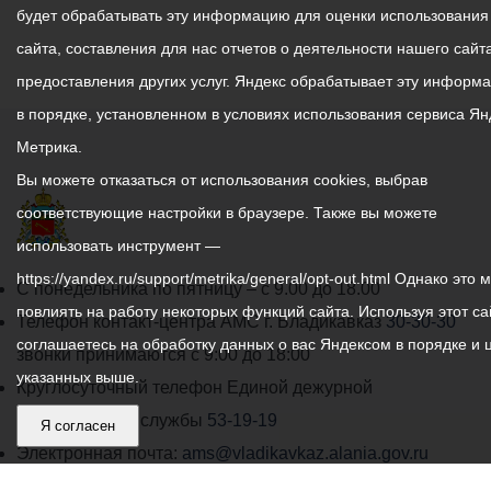
будет обрабатывать эту информацию для оценки использования
сайта, составления для нас отчетов о деятельности нашего сайта
предоставления других услуг. Яндекс обрабатывает эту информ
в порядке, установленном в условиях использования сервиса Ян
Метрика.
Вы можете отказаться от использования cookies, выбрав
соответствующие настройки в браузере. Также вы можете
использовать инструмент —
https://yandex.ru/support/metrika/general/opt-out.html Однако это 
График
С понедельника по пятницу – с 9.00 до 18.00
повлиять на работу некоторых функций сайта. Используя этот са
работы
Телефон контакт-центра АМС г. Владикавказ
30-30-30
соглашаетесь на обработку данных о вас Яндексом в порядке и 
администрации
звонки принимаются с 9:00 до 18:00
указанных выше.
местного
Круглосуточный телефон Единой дежурной
самоуправления
диспетчерской службы
53-19-19
Я согласен
города
Электронная почта:
ams@vladikavkaz.alania.gov.ru
Владикавказ:
Владикавказ