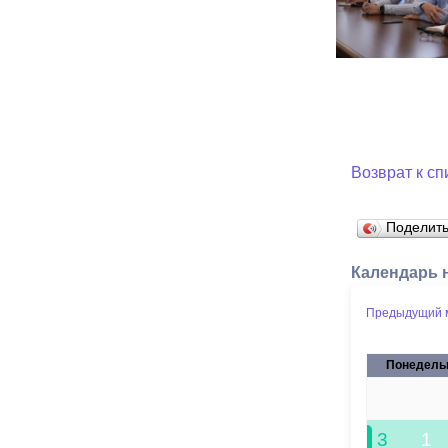
Возврат к сп
Поделит
Календарь 
Предыдущий 
Понедель
27
3
1