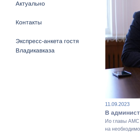
Владикавка
Актуально
Распоряжен
Контакты
ОРВ и эксп
Оценка деят
Экспресс-анкета гостя
местного с
Владикавказа
Открытые д
11.09.2023
В админист
Ио главы АМС 
Информация
на необходимо
проверок