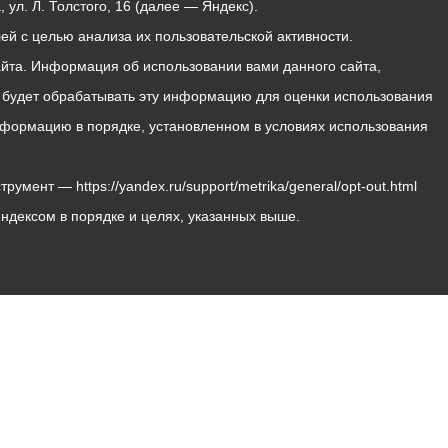
ул. Л. Толстого, 16 (далее — Яндекс).
й с целью анализа их пользовательской активности.
йта. Информация об использовании вами данного сайта,
с будет обрабатывать эту информацию для оценки использования
 информацию в порядке, установленном в условиях использования
мент — https://yandex.ru/support/metrika/general/opt-out.html
Яндексом в порядке и целях, указанных выше.
Владикавказ, пл. Штыба, №2
Тел:
+7 (8672) 55-00-34
Главный редактор: Биазарти Д. К.