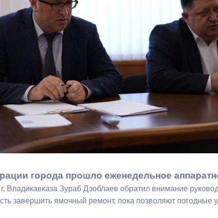
з
ия, постановления
Кадровая политика
ертиза НПА
Контактная информация
ельности органов
Списки граждан, состоящих на
амоуправления
учете в качестве нуждающихся 
улучшении жилищных условий п
г. Владикавказ
анные
Общественное обсуждение
документов стратегического
планирования
рации города прошло еженедельное аппаратн
г. Владикавказа Зураб Дзоблаев обратил внимание руковод
 о результатах
Порядок обжалования решений 
сть завершить ямочный ремонт, пока позволяют погодные у
действий органов местного
самоуправления