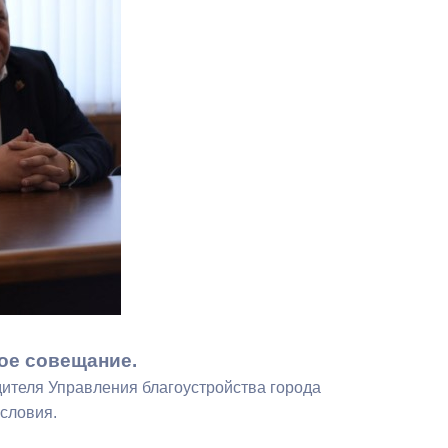
Противодействие коррупции
Градостроительная деятельность
Формирование комфортной
в
городской среды
о
Бюджет для граждан
Пространственные сведения
Гражданская оборона в
чрезвычайных ситуациях
Незаконное строительство
ое совещание.
ителя Управления благоустройства города
и
Информация финансового
словия.
органа