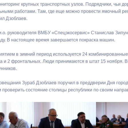
ниторинг крупных транспортных узлов. Подрядчики, чьи дор
ьными работами. Там, где еще можно провести ямочный рем
ный контроль
Выборы 2026
тил Дзоблаев.
 и.о. руководителя ВМБУ «Спецэкосервис» Станислав Зипунн
ду. В настоящее время завершается покраска машин.
иятием в зимний период используется 24 комбинированные 
а и 2 фронтальных. Люди принимаются в штат 15 ноября. Вс
унников.
совещания Зураб Дзоблаев поручил в преддверии Дня горо
 проверить состояние столицы республики по своим напра