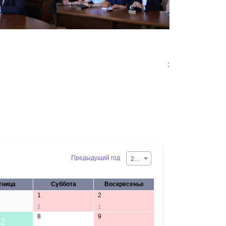
:
Предыдущий год
2026
тница
Суббота
Воскресенье
1
2
2
1
8
9
2