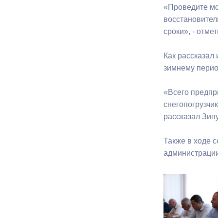
«Проведите мо
восстановител
Муниципаль
сроки», - отме
Как рассказал
зимнему перио
«Всего предпр
снегопогрузчик
рассказал Зип
Также в ходе 
администрации