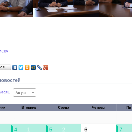
иску
ься…
новостей
месяц
Август
ник
Вторник
Среда
Четверг
Пя
28
29
30
31
4
1
5
2
6
7