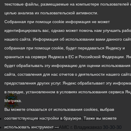
текстовые файлы, размещаемые на компьютере пользователей 
целью анализа их пользовательской активности.
Собранная при помощи cookie информация не может
идентифицировать вас, однако может помочь нам улучшить рабо
нашего сайта. Информация об использовании вами данного сайт
собранная при помощи cookie, будет передаваться Яндексу и
храниться на сервере Яндекса в ЕС и Российской Федерации. Я
будет обрабатывать эту информацию для оценки использования
сайта, составления для нас отчетов о деятельности нашего сайта
предоставления других услуг. Яндекс обрабатывает эту информ
в порядке, установленном в условиях использования сервиса Ян
Метрика.
Вы можете отказаться от использования cookies, выбрав
График
соответствующие настройки в браузере. Также вы можете
С понедельника по пятницу – с 9.00 до 18.00
работы
использовать инструмент —
Телефон контакт-центра АМС г. Владикавказ
30-30-30