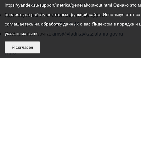
администрации
https://yandex.ru/support/metrika/general/opt-out.html Однако это 
звонки принимаются с 9:00 до 18:00
местного
повлиять на работу некоторых функций сайта. Используя этот са
Круглосуточный телефон Единой дежурной
самоуправления
соглашаетесь на обработку данных о вас Яндексом в порядке и 
диспетчерской службы
53-19-19
города
указанных выше.
Электронная почта:
ams@vladikavkaz.alania.gov.ru
Владикавказ:
Владикавказ
Я согласен
АМС
Интернет приемная
Собрание представителей
Общественный Совет
Пресс-центр
Общественный транспорт
Владикавказ, пл. Штыба, №2
Тел:
+7 (8672) 55-00-34
Главный редактор: Биазарти Д. К.
Свидетельство о регистрации СМИ ЭЛ № ФС 77 –