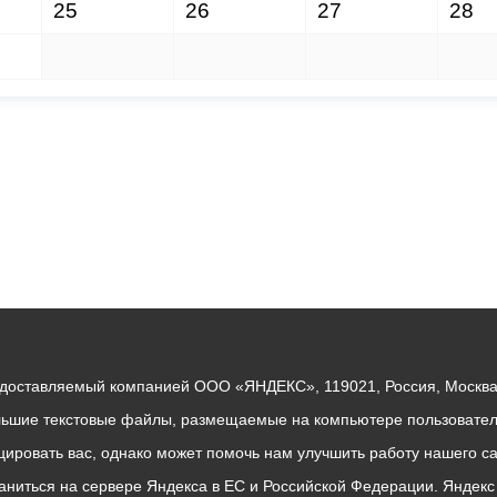
25
26
27
28
1
2
3
4
едоставляемый компанией ООО «ЯНДЕКС», 119021, Россия, Москва, 
льшие текстовые файлы, размещаемые на компьютере пользователе
ровать вас, однако может помочь нам улучшить работу нашего са
раниться на сервере Яндекса в ЕС и Российской Федерации. Яндек