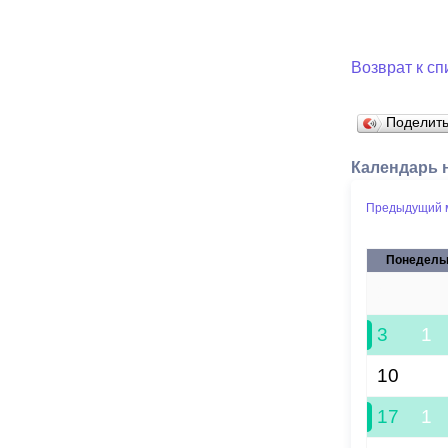
Возврат к сп
Поделит
Календарь 
Предыдущий 
Понедель
27
3
1
10
17
1