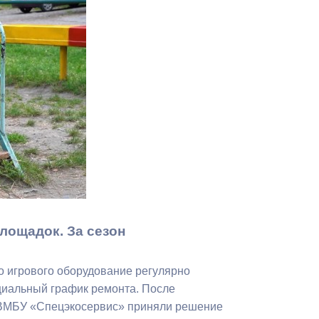
Противодействие коррупции
Градостроительная деятельность
Формирование комфортной
в
городской среды
о
Бюджет для граждан
Пространственные сведения
Гражданская оборона в
чрезвычайных ситуациях
лощадок. За сезон
Незаконное строительство
о игрового оборудование регулярно
и
Информация финансового
циальный график ремонта. После
органа
ы ВМБУ «Спецэкосервис» приняли решение