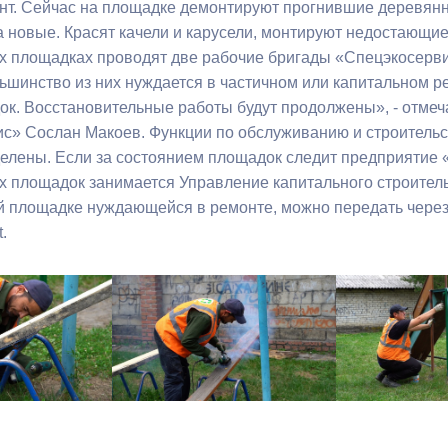
нт. Сейчас на площадке демонтируют прогнившие деревянн
а новые. Красят качели и карусели, монтируют недостающи
ный контроль
Выборы 2026
 площадках проводят две рабочие бригады «Спецэкосерви
ьшинство из них нуждается в частичном или капитальном р
ок. Восстановительные работы будут продолжены», - отмеч
с» Сослан Макоев. Функции по обслуживанию и строительс
елены. Если за состоянием площадок следит предприятие 
 площадок занимается Управление капитального строител
 площадке нуждающейся в ремонте, можно передать чере
.