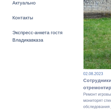
Владикавка
Актуально
Распоряжен
Контакты
ОРВ и эксп
Оценка деят
Экспресс-анкета гостя
местного с
Владикавказа
Открытые д
02.08.2023
Сотрудники
отремонтир
Ремонт игровы
Информация
мониторят спе
проверок
обследования 