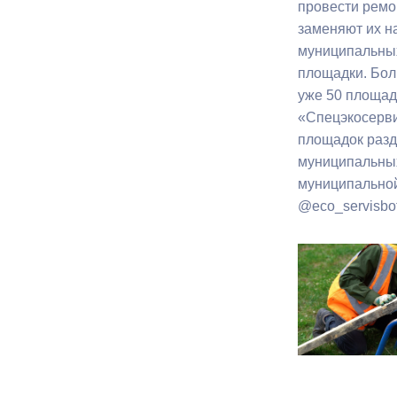
провести ремо
заменяют их н
Муниципаль
муниципальных
площадки. Бол
уже 50 площад
«Спецэкосерви
площадок разд
муниципальных
муниципальной
@eco_servisbot