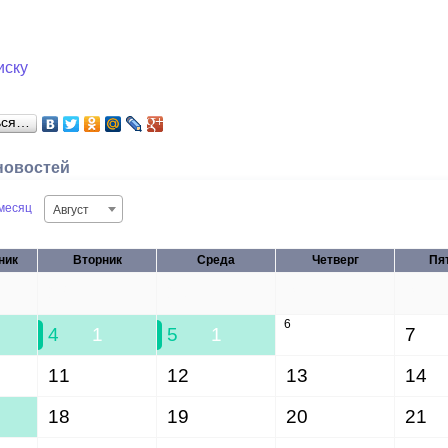
иску
ься…
новостей
месяц
Август
ник
Вторник
Среда
Четверг
Пя
28
29
30
31
6
4
1
5
1
7
11
12
13
14
18
19
20
21