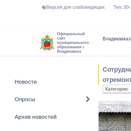
Версия для слабовидящих
Тел: 30
Официальный
сайт
Владикавказ
муниципального
образования г.
Владикавказ
Общие свед
Структура
Интернет-п
Председате
Структура
Новости
Реестры ма
Сотрудни
Устав город
Торги и Кон
расписание
Обратная с
Комиссии
Новостная 
Актуально
отремонт
Новости
Города-поб
Категории:
Программа
Противодей
Достоприме
Опросы
Владикавка
Формы обра
График при
принимаемы
Архив новостей
Презентаци
рассмотрен
городского 