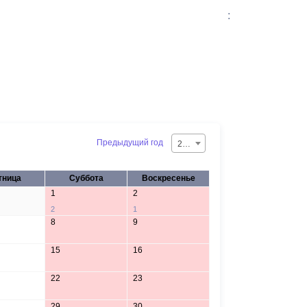
:
Предыдущий год
2026
тница
Суббота
Воскресенье
1
2
2
1
8
9
15
16
22
23
29
30