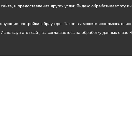
о сайта, и предоставления других услуг. Яндекс обрабатывает эту
твующие настройки в браузере. Также вы можете использовать инстру
Используя этот сайт, вы соглашаетесь на обработку данных о вас 
Владикавказ
АМС
Интернет приемная
Собрание представителей
Общественный Совет
Пресс-центр
Общественный транспорт