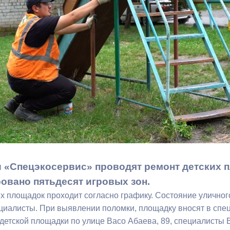
з
ия, постановления
Кадровая политика
ертиза НПА
Контактная информация
ельности органов
Списки граждан, состоящих на
амоуправления
учете в качестве нуждающихся 
улучшении жилищных условий п
г. Владикавказ
анные
Общественное обсуждение
документов стратегического
 «Спецэкосервис» проводят ремонт детских п
планирования
овано пятьдесят игровых зон.
х площадок проходит согласно графику. Состояние уличног
 о результатах
Порядок обжалования решений 
циалисты. При выявлении поломки, площадку вносят в спе
действий органов местного
детской площадки по улице Васо Абаева, 89, специалист
самоуправления