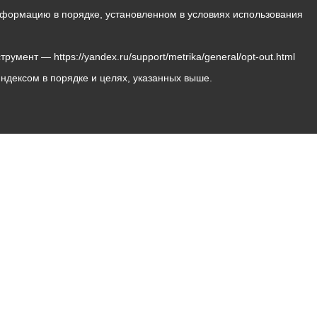
 информацию в порядке, установленном в условиях использования
мент — https://yandex.ru/support/metrika/general/opt-out.html
Яндексом в порядке и целях, указанных выше.
Владикавказ, пл. Штыба, №2
Тел:
+7 (8672) 55-00-34
Главный редактор: Биазарти Д. К.
Свидетельство о регистрации СМИ ЭЛ № ФС 77 –
75258 от 07.03.2019 выданное Федеральной Службой
по надзору в сфере связи, информационных
технологий и массовых коммуникаций