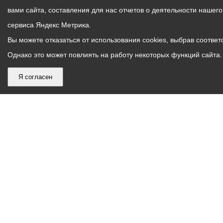
вами сайта, составления для нас отчетов о деятельности нашег
сервиса Яндекс Метрика.
Вы можете отказаться от использования cookies, выбрав соответс
Однако это может повлиять на работу некоторых функций сайта. 
Я согласен
График
С понедельника по пятницу – с 9.00 до 18.00
работы
Телефон контакт-центра АМС г. Владикавказ
30-30-30
администрации
звонки принимаются с 9:00 до 18:00
местного
Круглосуточный телефон Единой дежурной