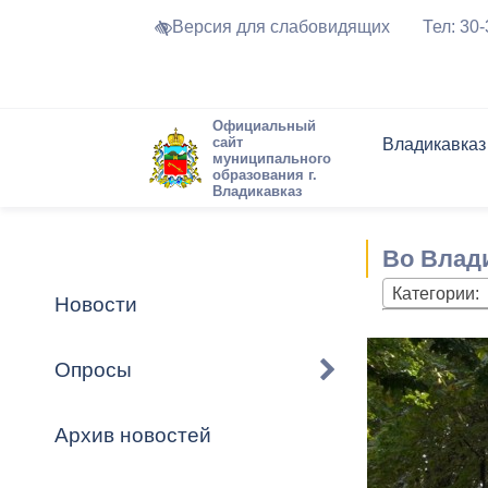
Версия для слабовидящих
Тел: 30
Официальный
сайт
Владикавказ
муниципального
образования г.
Владикавказ
Общие свед
Структура
Интернет-п
Председате
Структура
Новости
Реестры ма
Во Влад
Устав город
Торги и Кон
расписание
Обратная с
Комиссии
Новостная 
Актуально
Категории:
Новости
Города-поб
Программа
Противодей
Достоприме
Опросы
Владикавка
Формы обра
График при
принимаемы
Архив новостей
Презентаци
рассмотрен
городского 