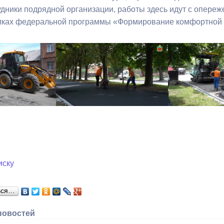
удники подрядной организации, работы здесь идут с опереж
мках федеральной программы «Формирование комфортной 
ный контроль
Выборы 2026
иску
ься…
новостей