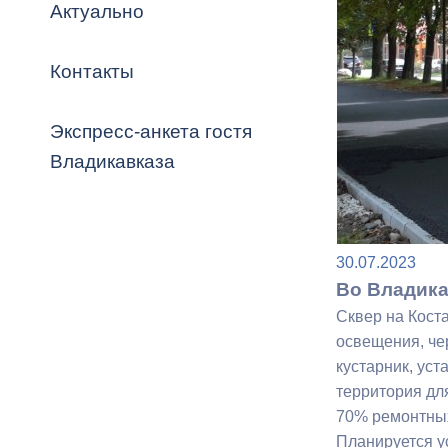
Владикавка
Актуально
Распоряжен
Контакты
ОРВ и эксп
Оценка деят
Экспресс-анкета гостя
местного с
Владикавказа
30.07.2023
Открытые д
Во Владика
Сквер на Кост
освещения, че
кустарник, уст
Информация
территория дл
проверок
70% ремонтных
Планируется у