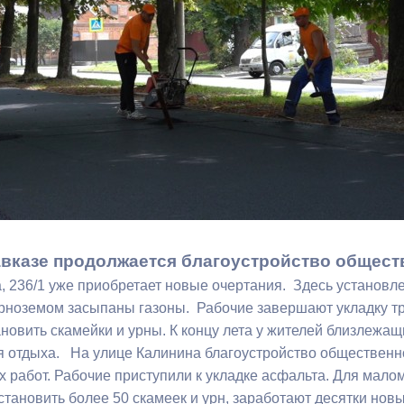
з
ия, постановления
Кадровая политика
ертиза НПА
Контактная информация
ельности органов
Списки граждан, состоящих на
амоуправления
учете в качестве нуждающихся 
улучшении жилищных условий п
г. Владикавказ
анные
Общественное обсуждение
вказе продолжается благоустройство общест
документов стратегического
а, 236/1 уже приобретает новые очертания. Здесь установ
планирования
рноземом засыпаны газоны. Рабочие завершают укладку тр
ановить скамейки и урны. К концу лета у жителей близлежа
 о результатах
Порядок обжалования решений 
я отдыха. На улице Калинина благоустройство общественно
действий органов местного
 работ. Рабочие приступили к укладке асфальта. Для мал
самоуправления
становить более 50 скамеек и урн, заработают десятки но