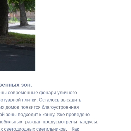
Противодействие коррупции
Градостроительная деятельность
Формирование комфортной
в
городской среды
о
Бюджет для граждан
Пространственные сведения
Гражданская оборона в
венных зон.
чрезвычайных ситуациях
лены современные фонари уличного
отуарной плитки. Осталось высадить
Незаконное строительство
щих домов появится благоустроенная
и
Информация финансового
й зоны подходит к концу. Уже проведено
органа
омобильных граждан предусмотрены пандусы.
вых светодиодных светильников. Как