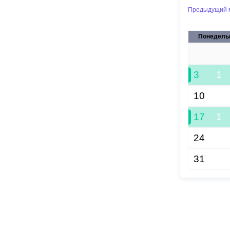
Предыдущий 
Понедель
27
3
1
10
17
1
24
31