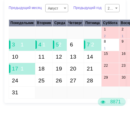
Предыдущий месяц
Предыдущий год
Август
2026
Понедельник
Вторник
Среда
Четверг
Пятница
Суббота
Воск
1
2
27
28
29
30
31
2
1
8
9
3
1
4
1
5
2
6
7
2
1
15
16
10
11
12
13
14
22
23
17
1
18
19
20
21
29
30
24
25
26
27
28
31
1
2
3
4
5
6
8871