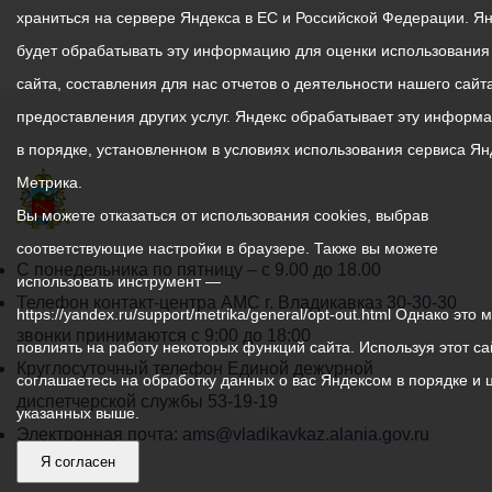
храниться на сервере Яндекса в ЕС и Российской Федерации. Я
будет обрабатывать эту информацию для оценки использования
сайта, составления для нас отчетов о деятельности нашего сайта
предоставления других услуг. Яндекс обрабатывает эту информ
в порядке, установленном в условиях использования сервиса Ян
Метрика.
Вы можете отказаться от использования cookies, выбрав
соответствующие настройки в браузере. Также вы можете
График
С понедельника по пятницу – с 9.00 до 18.00
использовать инструмент —
работы
Телефон контакт-центра АМС г. Владикавказ
30-30-30
https://yandex.ru/support/metrika/general/opt-out.html Однако это 
администрации
звонки принимаются с 9:00 до 18:00
повлиять на работу некоторых функций сайта. Используя этот са
местного
Круглосуточный телефон Единой дежурной
соглашаетесь на обработку данных о вас Яндексом в порядке и 
самоуправления
диспетчерской службы
53-19-19
указанных выше.
города
Электронная почта:
ams@vladikavkaz.alania.gov.ru
Я согласен
Владикавказ:
Владикавказ