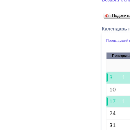
Поделит
Календарь 
Предыдущий 
Понедель
27
3
1
10
17
1
24
31