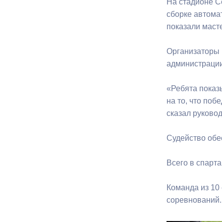
На стадионе С
сборке автома
показали маст
Муниципаль
Организаторы 
администрации
«Ребята показ
на то, что поб
сказал руково
Судейство обе
Всего в спарт
Команда из 10
соревнований.