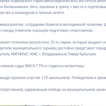
еверо-Кавказского горно-металлургического института ребя
та Калашникова, беге, прыжках в длину с места и подтягив
ерство в командном и личном зачёте.
ный контроль
Выборы 2026
мероприятия, сотрудники Комитета молодежной политики, ф
 города отметили хорошую подготовку спортсменов.
ывают отличные результаты. Есть парни, которые выдают 
едители муниципального турнира достойно представят город
дитель КМПФКиС АМС г. Владикавказа Тимур Кубатаев.
спечили судьи ВФСК ГТО и студенты-волонтеры.
акиаде приняли участие 179 школьников. Победители и при
 спортсменов, одержавшая победу на муниципальном уровн