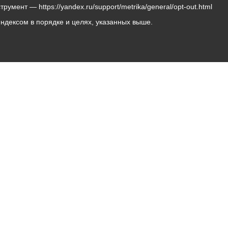
мент — https://yandex.ru/support/metrika/general/opt-out.html
Яндексом в порядке и целях, указанных выше.
Владикавказ, пл. Штыба, №2
Тел:
+7 (8672) 55-00-34
Главный редактор: Биазарти Д. К.
Свидетельство о регистрации СМИ ЭЛ № ФС 77 –
75258 от 07.03.2019 выданное Федеральной Службой
по надзору в сфере связи, информационных
технологий и массовых коммуникаций
Учредитель: Администрация местного самоуправления
г. Владикавказ