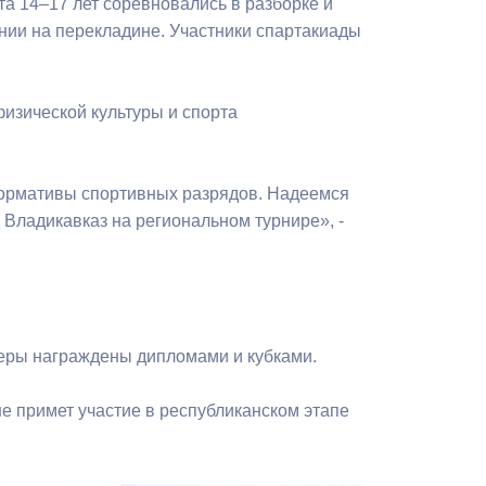
та 14–17 лет соревновались в разборке и
Бесплатная юридическая помощь
ании на перекладине. Участники спартакиады
изической культуры и спорта
нормативы спортивных разрядов. Надеемся
 Владикавказ на региональном турнире», -
зеры награждены дипломами и кубками.
е примет участие в республиканском этапе