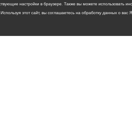
твующие настройки в браузере. Также вы можете использовать инстру
Используя этот сайт, вы соглашаетесь на обработку данных о вас 
Владикавказ
АМС
Интернет приемная
Собрание представителей
Общественный Совет
Пресс-центр
Общественный транспорт