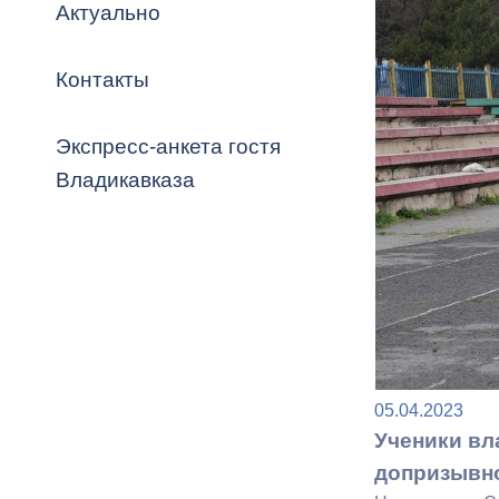
Владикавка
Актуально
Распоряжен
Контакты
ОРВ и эксп
Оценка деят
Экспресс-анкета гостя
местного с
Владикавказа
Открытые д
05.04.2023
Информация
Ученики вл
проверок
допризывн