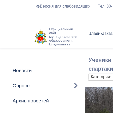
Версия для слабовидящих
Тел: 30
Официальный
сайт
Владикавказ
муниципального
образования г.
Владикавказ
Общие свед
Структура
Интернет-п
Председате
Структура
Новости
Реестры ма
Ученики
Устав город
Торги и Кон
расписание
Обратная с
Комиссии
Новостная 
Актуально
спартак
Новости
Города-поб
Категории:
Программа
Противодей
Достоприме
Опросы
Владикавка
Формы обра
График при
принимаемы
Архив новостей
Презентаци
рассмотрен
городского 