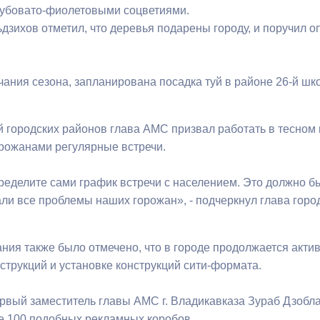
лубовато-фиолетовыми соцветиями.
дзихов отметил, что деревья подарены городу, и поручил 
ный контроль
Выборы 2026
чания сезона, запланирована посадка туй в районе 26-й шк
 городских районов глава АМС призвал работать в тесном 
орожанами регулярные встречи.
еделите сами график встречи с населением. Это должно бы
али все проблемы наших горожан», - подчеркнул глава горо
ния также было отмечено, что в городе продолжается акт
струкций и установке конструкций сити-формата.
ервый заместитель главы АМС г. Владикавказа Зураб Дзобл
е 100 подобных рекламных коробов.