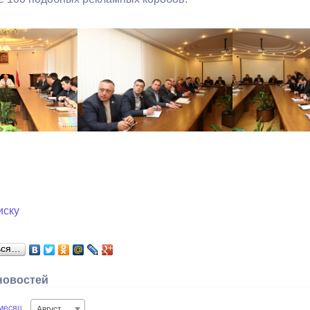
иску
ься…
новостей
месяц
Август