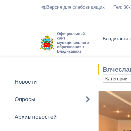
Версия для слабовидящих
Тел: 30
Официальный
сайт
Владикавказ
муниципального
образования г.
Владикавказ
Общие свед
Структура
Интернет-п
Председате
Структура
Новости
Реестры ма
Вячесла
Устав город
Торги и Кон
расписание
Обратная с
Комиссии
Новостная 
Актуально
Категории:
Новости
Города-поб
Программа
Противодей
Достоприме
Опросы
Владикавка
Формы обра
График при
принимаемы
Архив новостей
Презентаци
рассмотрен
городского 