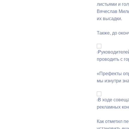
листьями и го
Вячеслав Миль
Муниципаль
их высадки.
Также, до окон
Руководителей
проводить с г
«Префекты опр
мы изнутри зн
В ходе совеща
рекламных кон
Как отметил п
установить ещ