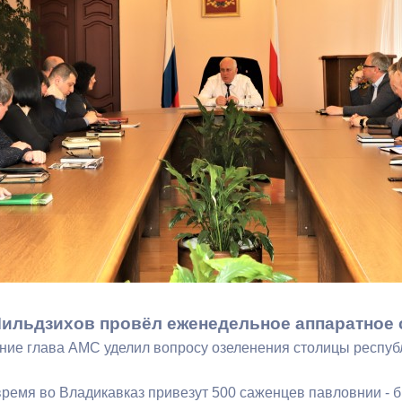
з
ия, постановления
Кадровая политика
ертиза НПА
Контактная информация
ельности органов
Списки граждан, состоящих на
амоуправления
учете в качестве нуждающихся 
улучшении жилищных условий п
г. Владикавказ
анные
Общественное обсуждение
документов стратегического
планирования
ильдзихов провёл еженедельное аппаратное 
ие глава АМС уделил вопросу озеленения столицы респуб
 о результатах
Порядок обжалования решений 
действий органов местного
ремя во Владикавказ привезут 500 саженцев павловнии - 
самоуправления