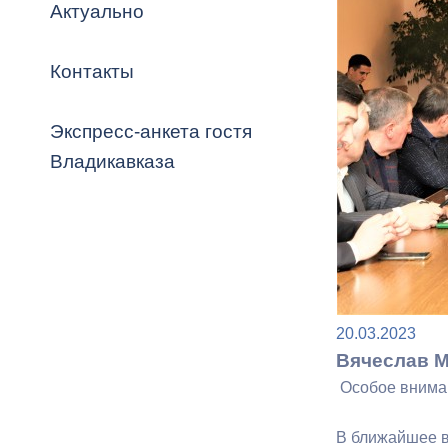
Владикавка
Актуально
Распоряжен
Контакты
ОРВ и эксп
Оценка деят
Экспресс-анкета гостя
местного с
Владикавказа
Открытые д
20.03.2023
Вячеслав М
Особое вниман
Информация
проверок
В ближайшее в