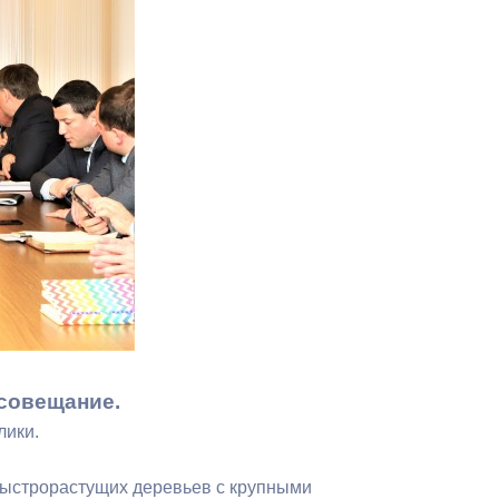
Противодействие коррупции
Градостроительная деятельность
Формирование комфортной
в
городской среды
о
Бюджет для граждан
Пространственные сведения
Гражданская оборона в
чрезвычайных ситуациях
Незаконное строительство
совещание.
лики.
и
Информация финансового
органа
быстрорастущих деревьев с крупными