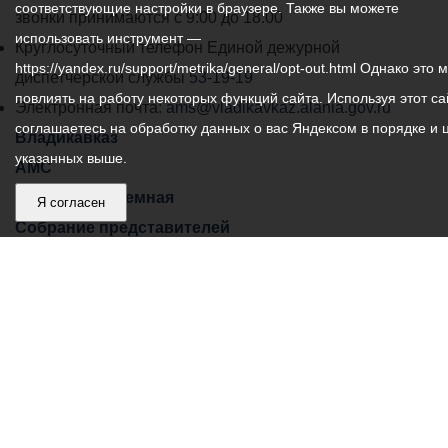
соответствующие настройки в браузере. Также вы можете
администрации
звонки принимаются с 9:00 до 18:00
использовать инструмент —
местного
Круглосуточный телефон Единой дежурной
https://yandex.ru/support/metrika/general/opt-out.html Однако это 
самоуправления
диспетчерской службы
53-19-19
повлиять на работу некоторых функций сайта. Используя этот са
города
Электронная почта:
ams@vladikavkaz.alania.gov.ru
соглашаетесь на обработку данных о вас Яндексом в порядке и 
Владикавказ:
Владикавказ
указанных выше.
АМС
Интернет приемная
Я согласен
Собрание представителей
Общественный Совет
Пресс-центр
Общественный транспорт
Владикавказ, пл. Штыба, №2
Тел:
+7 (8672) 55-00-34
Главный редактор: Биазарти Д. К.
Свидетельство о регистрации СМИ ЭЛ № ФС 77 –