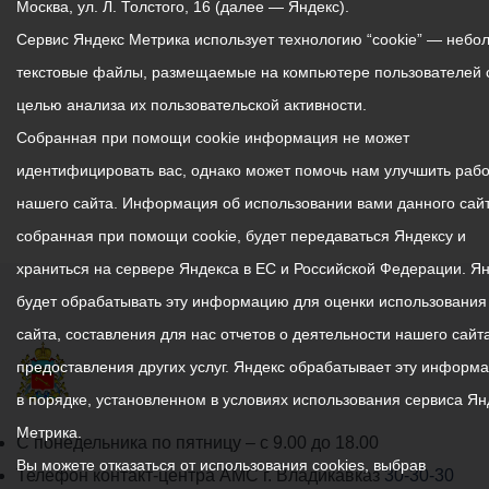
Москва, ул. Л. Толстого, 16 (далее — Яндекс).
Сервис Яндекс Метрика использует технологию “cookie” — небо
текстовые файлы, размещаемые на компьютере пользователей 
целью анализа их пользовательской активности.
Собранная при помощи cookie информация не может
идентифицировать вас, однако может помочь нам улучшить рабо
нашего сайта. Информация об использовании вами данного сайт
собранная при помощи cookie, будет передаваться Яндексу и
храниться на сервере Яндекса в ЕС и Российской Федерации. Я
будет обрабатывать эту информацию для оценки использования
сайта, составления для нас отчетов о деятельности нашего сайта
предоставления других услуг. Яндекс обрабатывает эту информ
в порядке, установленном в условиях использования сервиса Ян
Метрика.
График
С понедельника по пятницу – с 9.00 до 18.00
Вы можете отказаться от использования cookies, выбрав
работы
Телефон контакт-центра АМС г. Владикавказ
30-30-30