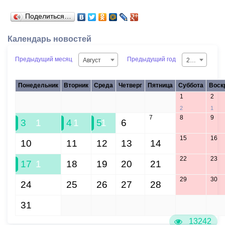
Поделиться…
Календарь новостей
Предыдущий месяц
Предыдущий год
Август
2026
Понедельник
Вторник
Среда
Четверг
Пятница
Суббота
Воск
1
2
27
28
29
30
31
2
1
7
8
9
3
1
4
1
5
1
6
15
16
10
11
12
13
14
22
23
17
1
18
19
20
21
29
30
24
25
26
27
28
31
1
2
3
4
5
6
13242