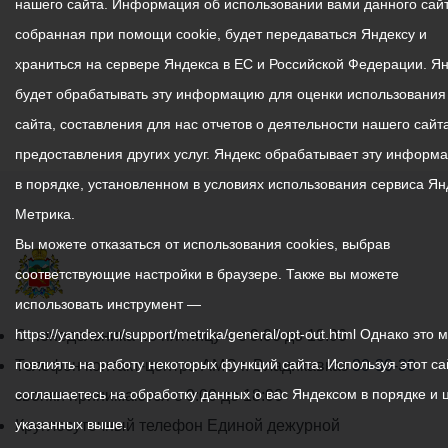
нашего сайта. Информация об использовании вами данного сайт
собранная при помощи cookie, будет передаваться Яндексу и
храниться на сервере Яндекса в ЕС и Российской Федерации. Я
будет обрабатывать эту информацию для оценки использования
сайта, составления для нас отчетов о деятельности нашего сайта
предоставления других услуг. Яндекс обрабатывает эту информ
в порядке, установленном в условиях использования сервиса Ян
Метрика.
Вы можете отказаться от использования cookies, выбрав
соответствующие настройки в браузере. Также вы можете
использовать инструмент —
График
https://yandex.ru/support/metrika/general/opt-out.html Однако это 
С понедельника по пятницу – с 9.00 до 18.00
работы
повлиять на работу некоторых функций сайта. Используя этот са
Телефон контакт-центра АМС г. Владикавказ
30-30-30
администрации
соглашаетесь на обработку данных о вас Яндексом в порядке и 
звонки принимаются с 9:00 до 18:00
местного
указанных выше.
Круглосуточный телефон Единой дежурной