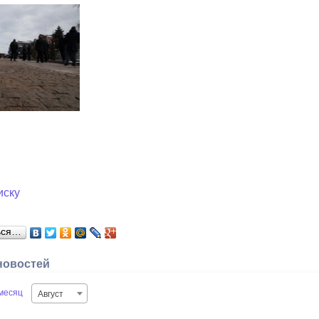
иску
ься…
новостей
месяц
Август