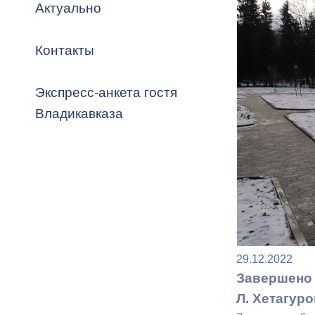
Владикавка
Актуально
Распоряжен
Контакты
ОРВ и эксп
Оценка деят
Экспресс-анкета гостя
местного с
Владикавказа
Открытые д
29.12.2022
Информация
Завершено 
проверок
Л. Хетагуро