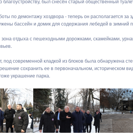
о благоустройству, был снесён старый общественный туалет
оты по демонтажу хоздвора - теперь он располагается за 
ужены бассейн и домик для содержания лебедей в зимний п
 зона отдыха с пешеходными дорожками, скамейками, урна
евьев.
, под современной кладкой из блоков была обнаружена стен
решение сохранить ее в первоначальном, историческом вид
тоже украшение парка.