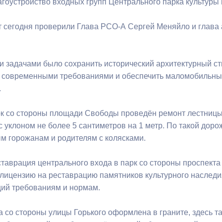
оустройство входных групп Центрального парка культуры и 
т сегодня проверили Глава РСО-А Сергей Меняйло и глава
ный контроль
Выборы 2026
 задачами было сохранить исторический архитектурный сти
с современными требованиями и обеспечить маломобильн
.
рк со стороны площади Свободы проведён ремонт лестниц
 уклоном не более 5 сантиметров на 1 метр. По такой доро
 горожанам и родителям с колясками.
таврация центрального входа в парк со стороны проспект
 лицензию на реставрацию памятников культурного наследи
ий требованиям и нормам.
а со стороны улицы Горького оформлена в граните, здесь 