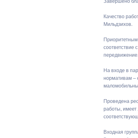
Завершено благ
Качество рабо
Муниципаль
Мильдзихов.
Приоритетными
соответствие 
передвижение
На входе в па
нормативам – с
маломобильным
Проведена рес
работы, имеет
соответствующ
Входная групп