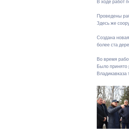
В ходе работ п
Проведены раб
Здесь же соор
Создана новая
более ста дер
Во время работ
Было принято 
Владикавказа 