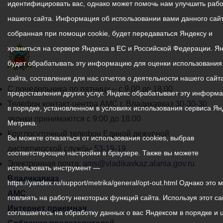
идентифицировать вас, однако может помочь нам улучшить рабо
нашего сайта. Информация об использовании вами данного сайт
собранная при помощи cookie, будет передаваться Яндексу и
храниться на сервере Яндекса в ЕС и Российской Федерации. Я
будет обрабатывать эту информацию для оценки использования
сайта, составления для нас отчетов о деятельности нашего сайта
График
С понедельника по пятницу – с 9.00 до 18.00
предоставления других услуг. Яндекс обрабатывает эту информ
работы
Телефон контакт-центра АМС г. Владикавказ
30-30-30
в порядке, установленном в условиях использования сервиса Ян
администрации
звонки принимаются с 9:00 до 18:00
Метрика.
местного
Круглосуточный телефон Единой дежурной
Вы можете отказаться от использования cookies, выбрав
самоуправления
диспетчерской службы
53-19-19
соответствующие настройки в браузере. Также вы можете
города
Электронная почта:
ams@vladikavkaz.alania.gov.ru
использовать инструмент —
Владикавказ:
Владикавказ
https://yandex.ru/support/metrika/general/opt-out.html Однако это 
АМС
повлиять на работу некоторых функций сайта. Используя этот са
Интернет приемная
соглашаетесь на обработку данных о вас Яндексом в порядке и 