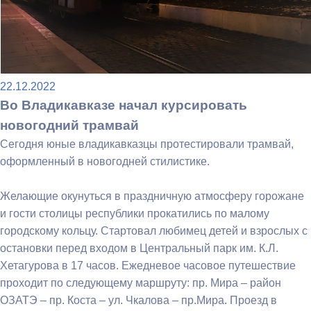
22.12.2022
Во Владикавказе начал курсировать
новогодний трамвай
Сегодня юные владикавказцы протестировали трамвай,
оформленный в новогодней стилистике.
Желающие окунуться в праздничную атмосферу горожане
и гости столицы республики прокатились по малому
городскому кольцу. Стартовал любимец детей и взрослых с
остановки перед входом в Центральный парк им. К.Л.
Хетагурова в 17 часов. Ежедневое часовое путешествие
проходит по следующему маршруту: пр. Мира – район
ОЗАТЭ – пр. Коста – ул. Чкалова – пр.Мира. Проезд в