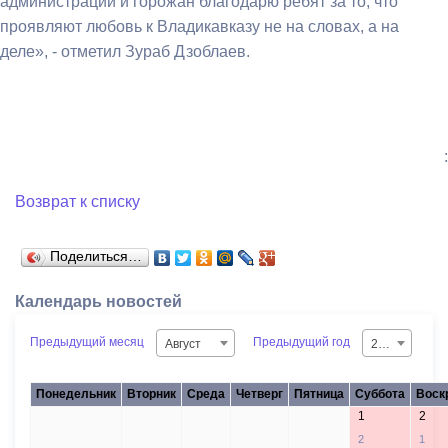
администрации и горожан благодарю ребят за то, что
проявляют любовь к Владикавказу не на словах, а на
деле», - отметил Зураб Дзоблаев.
:
Возврат к списку
Поделиться…
Календарь новостей
Предыдущий месяц
Предыдущий год
Август
2026
Понедельник
Вторник
Среда
Четверг
Пятница
Суббота
Воск
1
2
27
28
29
30
31
2
1