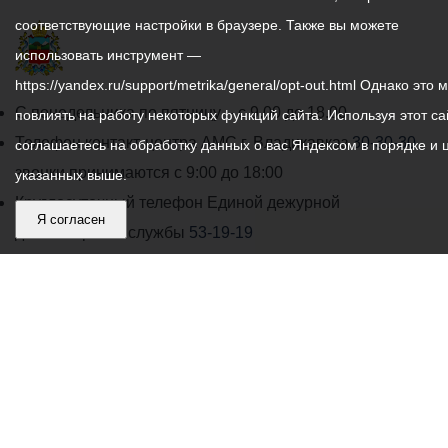
соответствующие настройки в браузере. Также вы можете
использовать инструмент —
https://yandex.ru/support/metrika/general/opt-out.html Однако это 
График
С понедельника по пятницу – с 9.00 до 18.00
повлиять на работу некоторых функций сайта. Используя этот са
работы
Телефон контакт-центра АМС г. Владикавказ
30-30-30
соглашаетесь на обработку данных о вас Яндексом в порядке и 
администрации
звонки принимаются с 9:00 до 18:00
указанных выше.
местного
Круглосуточный телефон Единой дежурной
Я согласен
самоуправления
диспетчерской службы
53-19-19
города
Электронная почта:
ams@vladikavkaz.alania.gov.ru
Владикавказ:
Владикавказ
АМС
Интернет приемная
Собрание представителей
Общественный Совет
Пресс-центр